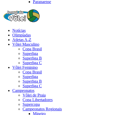
Paranaense
Notícias
Olimpíadas
Atletas A-Z
Vôlei Masculino
Copa Brasil
Superliga
Superliga B
Superliga C
Vôlei Feminino
Copa Brasil
Superliga
Superliga B
Superliga C
Campeonatos
Vôlei de Praia
Copa Libertadores
Supercopa
Campeonatos Regionais
Mineiro