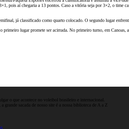
eisul/Paquetá Esportes encerrou a classificatória e assumiu a vice-l
3×1, pois aí chegaria a 13 pontos. Caso a vitória seja por 3×2, o time 
mifinal, já classificado como quarto colocado. O segundo lugar enfrenta
a o primeiro lugar promete ser acirrada. No primeiro turno, em Canoas, a
gar o que acontece no voleibol brasileiro e internacional.
 a grande sacada de nosso site é a nossa biblioteca de A a Z
26