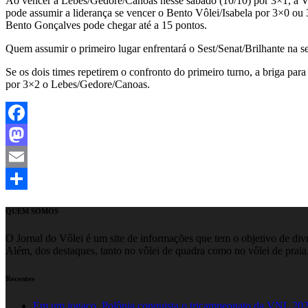
Ao vencer a Lebes/Gedore/Canoas nesse sábado (10/10) por 3×1, a Vol
pode assumir a liderança se vencer o Bento Vôlei/Isabela por 3×0 ou 
Bento Gonçalves pode chegar até a 15 pontos.
Quem assumir o primeiro lugar enfrentará o Sest/Senat/Brilhante na se
Se os dois times repetirem o confronto do primeiro turno, a briga par
por 3×2 o Lebes/Gedore/Canoas.
Facebook
Mastodon
Email
Share
QUEM SOMOS
O Jornal do Vôlei é um site de informações que tem o objetivo de divul
Além, dos destaques, tanto no vôlei de quadra como no vôlei de praia,
Recentes
Em um jogaço, Polônia conquista o tricampeonato da VNL 20