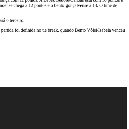
iderança com 11 pontos. A Lebes/Gedore/Canoas está com 10 pontos e
canoense chega a 12 pontos e o bento-gonçalvense a 13. O time de
rá o terceiro.
 partida foi definida no tie break, quando Bento Vôlei/Isabela venceu