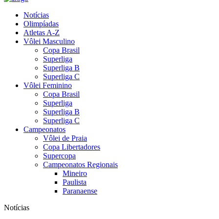
Notícias
Olimpíadas
Atletas A-Z
Vôlei Masculino
Copa Brasil
Superliga
Superliga B
Superliga C
Vôlei Feminino
Copa Brasil
Superliga
Superliga B
Superliga C
Campeonatos
Vôlei de Praia
Copa Libertadores
Supercopa
Campeonatos Regionais
Mineiro
Paulista
Paranaense
Notícias