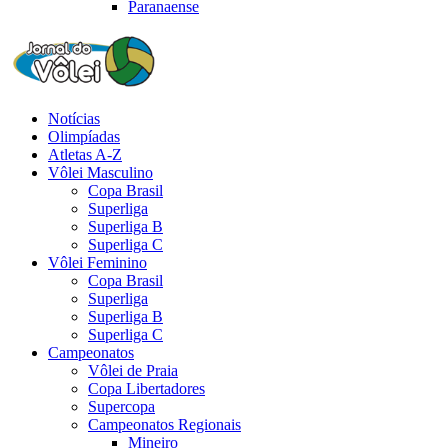
Paranaense
Notícias
Olimpíadas
Atletas A-Z
Vôlei Masculino
Copa Brasil
Superliga
Superliga B
Superliga C
Vôlei Feminino
Copa Brasil
Superliga
Superliga B
Superliga C
Campeonatos
Vôlei de Praia
Copa Libertadores
Supercopa
Campeonatos Regionais
Mineiro