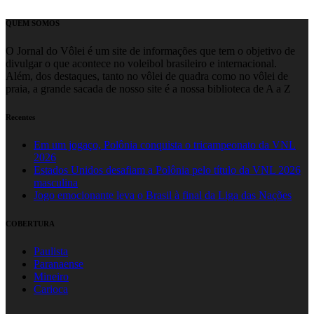
QUEM SOMOS
O Jornal do Vôlei é um site de informações que tem o objetivo de
divulgar o que acontece no voleibol brasileiro e internacional.
Além, dos destaques, tanto no vôlei de quadra como no vôlei de
praia, a grande sacada de nosso site é a nossa biblioteca de A a Z
Recentes
Em um jogaço, Polônia conquista o tricampeonato da VNL
2026
Estados Unidos desafiam a Polônia pelo título da VNL 2026
masculina
Jogo emocionante leva o Brasil à final da Liga das Nações
COBERTURA
Paulista
Paranaense
Mineiro
Carioca