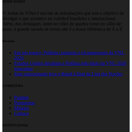
QUEM SOMOS
O Jornal do Vôlei é um site de informações que tem o objetivo de
divulgar o que acontece no voleibol brasileiro e internacional.
Além, dos destaques, tanto no vôlei de quadra como no vôlei de
praia, a grande sacada de nosso site é a nossa biblioteca de A a Z
Recentes
Em um jogaço, Polônia conquista o tricampeonato da VNL
2026
Estados Unidos desafiam a Polônia pelo título da VNL 2026
masculina
Jogo emocionante leva o Brasil à final da Liga das Nações
COBERTURA
Paulista
Paranaense
Mineiro
Carioca
INSTITUCIONAL