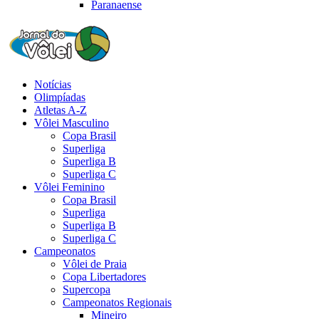
Paranaense
Notícias
Olimpíadas
Atletas A-Z
Vôlei Masculino
Copa Brasil
Superliga
Superliga B
Superliga C
Vôlei Feminino
Copa Brasil
Superliga
Superliga B
Superliga C
Campeonatos
Vôlei de Praia
Copa Libertadores
Supercopa
Campeonatos Regionais
Mineiro