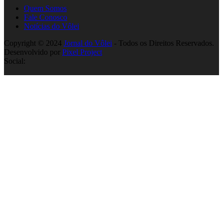
Quem Somos
Fale Conosco
Notícias do Vôlei
Copyright © 2024
Jornal do Vôlei
- Todos os Direitos Reservados.
Desenvolvido por
Pixel Project
Social: