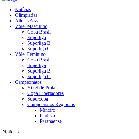
Notícias
Olimpíadas
Atletas A-Z
Vôlei Masculino
Copa Brasil
Superliga
Superliga B
Superliga C
Vôlei Feminino
Copa Brasil
Superliga
Superliga B
Superliga C
Campeonatos
Vôlei de Praia
Copa Libertadores
Supercopa
Campeonatos Regionais
Mineiro
Paulista
Paranaense
Notícias