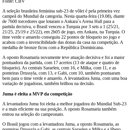
Fonte: CBV
A seleção brasileira feminina sub-23 de vôlei é pela primeira vez
campeã do Mundial da categoria. Nesta quarta-feira (19.08), diante
de 7600 torcedores que lotaram o Ankara´s Arena Hall para a
partida decisiva, o Brasil venceu a Turquia por 3 sets a 1 (25/21,
21/25, 25/19 e 25/22), em 2h05 de jogo, em Ankara, na Turquia. O
time verde e amarelo conseguiu 22 pontos de bloqueio no jogo e
acabou com a invencibilidade das donas da casa na competição. A
medalha de bronze ficou com a República Dominicana.
A oposto Rosamaria novamente teve atuação decisiva e foi a maior
pontuadora da partida, com 17 acertos (13 de ataque e quatro de
bloqueio). As centrais Saraelen, com 16, e Milka, com 11, e as
ponteiras Drussyla, com 13, e Gabi, com 10, também pontuaram
bem para o time verde e amarelo. A levantadora Juma, com uma boa
variação de jogadoras, também brilhou na decisão.
Juma é eleita a MVP da competição
A levantadora Juma foi eleita a melhor jogadora do Mundial Sub-23
e a mais eficiente na sua posição. A oposto Rosamaria também
entrou na seleção do campeonato.
O Brasil jogou com a levantadora Juma, a oposto Rosamaria, as
ponteiras Drussyla e Gabi, as centrais Saraelen e Milka e a líbero