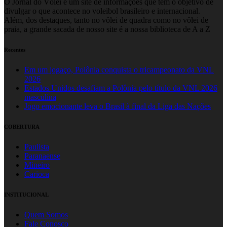
O Jornal do Vôlei é um site de informações que tem o objetivo de
divulgar o que acontece no voleibol brasileiro e internacional.
Além, dos destaques, tanto no vôlei de quadra como no vôlei de
praia, a grande sacada de nosso site é a nossa biblioteca de A a Z
Recentes
Em um jogaço, Polônia conquista o tricampeonato da VNL
2026
Estados Unidos desafiam a Polônia pelo título da VNL 2026
masculina
Jogo emocionante leva o Brasil à final da Liga das Nações
COBERTURA
Paulista
Paranaense
Mineiro
Carioca
INSTITUCIONAL
Quem Somos
Fale Conosco