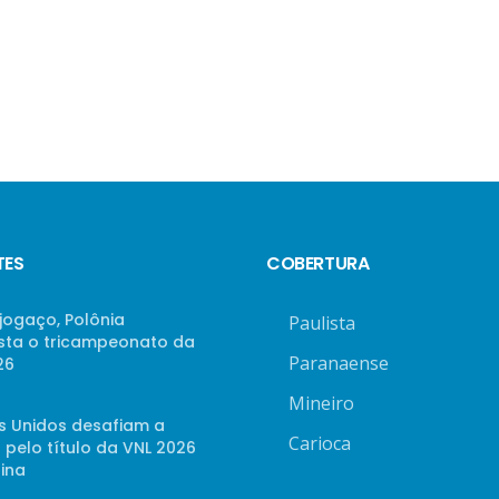
TES
COBERTURA
jogaço, Polônia
Paulista
sta o tricampeonato da
Paranaense
26
Mineiro
s Unidos desafiam a
Carioca
 pelo título da VNL 2026
ina