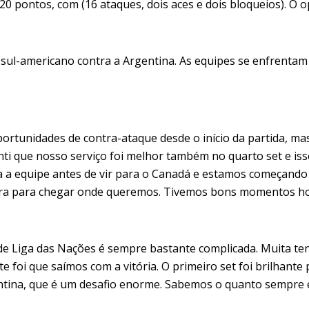
 20 pontos, com (16 ataques, dois aces e dois bloqueios). O
ul-americano contra a Argentina. As equipes se enfrentam às
portunidades de contra-ataque desde o início da partida, 
Senti que nosso serviço foi melhor também no quarto set e 
a a equipe antes de vir para o Canadá e estamos começando
ra para chegar onde queremos. Tivemos bons momentos hoj
de Liga das Nações é sempre bastante complicada. Muita te
e foi que saímos com a vitória. O primeiro set foi brilhan
tina, que é um desafio enorme. Sabemos o quanto sempre é 