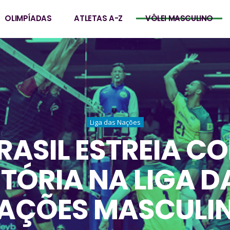
OLIMPÍADAS
ATLETAS A-Z
VÔLEI MASCULINO
Liga das Nações
RASIL ESTREIA C
ITÓRIA NA LIGA D
AÇÕES MASCULI