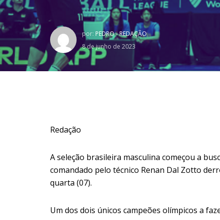
por:
PEDRO - REDAÇÃO
8 de junho de 2023
Redação
A seleção brasileira masculina começou a bus
comandado pelo técnico Renan Dal Zotto derrot
quarta (07).
Um dos dois únicos campeões olímpicos a faze