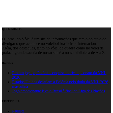
QUEM SOMOS
O Jornal do Vôlei é um site de informações que tem o objetivo de
divulgar o que acontece no voleibol brasileiro e internacional.
Além, dos destaques, tanto no vôlei de quadra como no vôlei de
praia, a grande sacada de nosso site é a nossa biblioteca de A a Z
Recentes
Em um jogaço, Polônia conquista o tricampeonato da VNL
2026
Estados Unidos desafiam a Polônia pelo título da VNL 2026
masculina
Jogo emocionante leva o Brasil à final da Liga das Nações
COBERTURA
Paulista