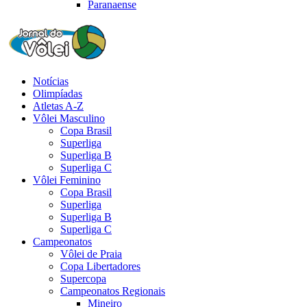
Paranaense
Notícias
Olimpíadas
Atletas A-Z
Vôlei Masculino
Copa Brasil
Superliga
Superliga B
Superliga C
Vôlei Feminino
Copa Brasil
Superliga
Superliga B
Superliga C
Campeonatos
Vôlei de Praia
Copa Libertadores
Supercopa
Campeonatos Regionais
Mineiro