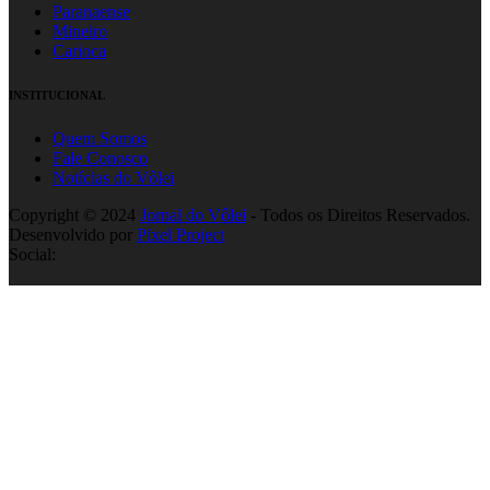
Paranaense
Mineiro
Carioca
INSTITUCIONAL
Quem Somos
Fale Conosco
Notícias do Vôlei
Copyright © 2024
Jornal do Vôlei
- Todos os Direitos Reservados.
Desenvolvido por
Pixel Project
Social: