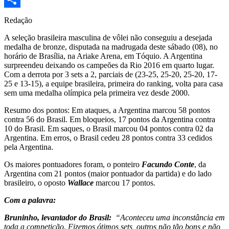
Share
Redação
A seleção brasileira masculina de vôlei não conseguiu a desejada
medalha de bronze, disputada na madrugada deste sábado (08), no
horário de Brasília, na Ariake Arena, em Tóquio. A Argentina
surpreendeu deixando os campeões da Rio 2016 em quarto lugar.
Com a derrota por 3 sets a 2, parciais de (23-25, 25-20, 25-20, 17-
25 e 13-15), a equipe brasileira, primeira do ranking, volta para casa
sem uma medalha olímpica pela primeira vez desde 2000.
Resumo dos pontos: Em ataques, a Argentina marcou 58 pontos
contra 56 do Brasil. Em bloqueios, 17 pontos da Argentina contra
10 do Brasil. Em saques, o Brasil marcou 04 pontos contra 02 da
Argentina. Em erros, o Brasil cedeu 28 pontos contra 33 cedidos
pela Argentina.
Os maiores pontuadores foram, o ponteiro
Facundo Conte
, da
Argentina com 21 pontos (maior pontuador da partida) e do lado
brasileiro, o oposto
Wallace
marcou 17 pontos.
Com a palavra:
Bruninho, levantador do Brasil:
“Aconteceu uma inconstância em
toda a competição. Fizemos ótimos sets, outros não tão bons e não