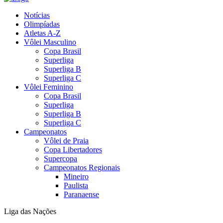
Notícias
Olimpíadas
Atletas A-Z
Vôlei Masculino
Copa Brasil
Superliga
Superliga B
Superliga C
Vôlei Feminino
Copa Brasil
Superliga
Superliga B
Superliga C
Campeonatos
Vôlei de Praia
Copa Libertadores
Supercopa
Campeonatos Regionais
Mineiro
Paulista
Paranaense
Liga das Nações