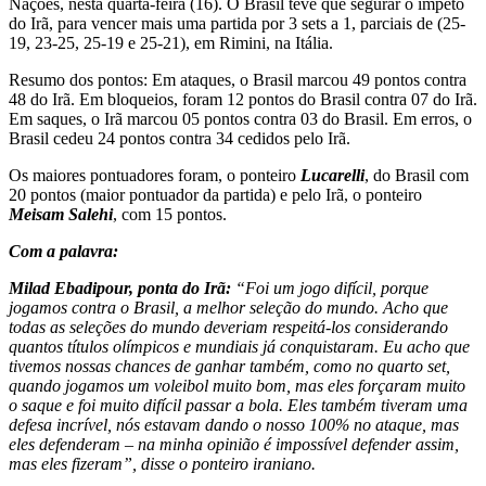
Nações, nesta quarta-feira (16). O Brasil teve que segurar o ímpeto
do Irã, para vencer mais uma partida por 3 sets a 1, parciais de (25-
19, 23-25, 25-19 e 25-21), em Rimini, na Itália.
Resumo dos pontos: Em ataques, o Brasil marcou 49 pontos contra
48 do Irã. Em bloqueios, foram 12 pontos do Brasil contra 07 do Irã.
Em saques, o Irã marcou 05 pontos contra 03 do Brasil. Em erros, o
Brasil cedeu 24 pontos contra 34 cedidos pelo Irã.
Os maiores pontuadores foram, o ponteiro
Lucarelli
, do Brasil com
20 pontos (maior pontuador da partida) e pelo Irã, o ponteiro
Meisam Salehi
, com 15 pontos.
Com a palavra:
Milad Ebadipour, ponta do Irã:
“Foi um jogo difícil, porque
jogamos contra o Brasil, a melhor seleção do mundo. Acho que
todas as seleções do mundo deveriam respeitá-los considerando
quantos títulos olímpicos e mundiais já conquistaram. Eu acho que
tivemos nossas chances de ganhar também, como no quarto set,
quando jogamos um voleibol muito bom, mas eles forçaram muito
o saque e foi muito difícil passar a bola. Eles também tiveram uma
defesa incrível, nós estavam dando o nosso 100% no ataque, mas
eles defenderam – na minha opinião é impossível defender assim,
mas eles fizeram”, disse o ponteiro iraniano.