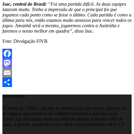
Isac, central do Brasil:
“Foi uma partida difícil. As duas equipes
lutaram muito. Tenho a impressão de que o principal foi que
jogamos cada ponto como se fosse o último. Cada partida é como a
última para nós, então estamos muito ansiosos para vencer todos os
jogos. Amanhã será o mesmo, jogaremos contra a Austrália e
faremos o nosso melhor em quadra”, disse Isac.
Foto: Divulgação FIVB
Facebook
Mastodon
Email
Share
QUEM SOMOS
O Jornal do Vôlei é um site de informações que tem o objetivo de
divulgar o que acontece no voleibol brasileiro e internacional.
Além, dos destaques, tanto no vôlei de quadra como no vôlei de
praia, a grande sacada de nosso site é a nossa biblioteca de A a Z