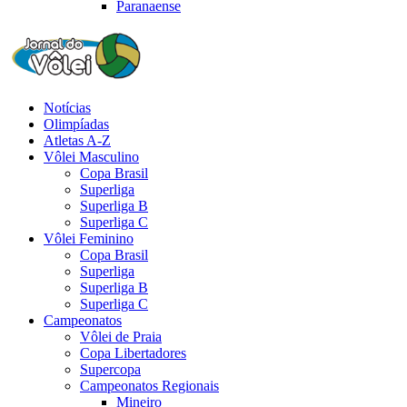
Paranaense
Notícias
Olimpíadas
Atletas A-Z
Vôlei Masculino
Copa Brasil
Superliga
Superliga B
Superliga C
Vôlei Feminino
Copa Brasil
Superliga
Superliga B
Superliga C
Campeonatos
Vôlei de Praia
Copa Libertadores
Supercopa
Campeonatos Regionais
Mineiro