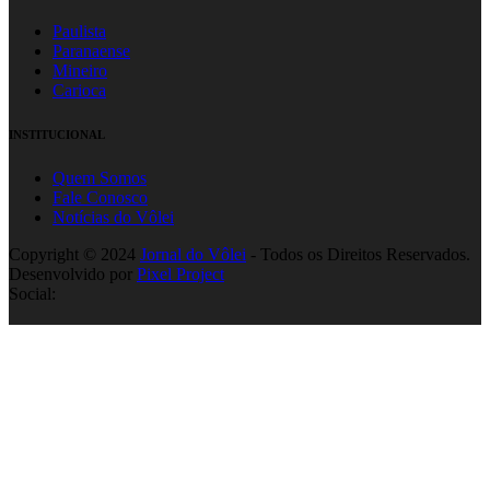
Paulista
Paranaense
Mineiro
Carioca
INSTITUCIONAL
Quem Somos
Fale Conosco
Notícias do Vôlei
Copyright © 2024
Jornal do Vôlei
- Todos os Direitos Reservados.
Desenvolvido por
Pixel Project
Social: