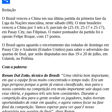
Share
Redação
O Brasil venceu a China em sua última partida da primeira fase da
Liga da Nações masculina, neste sábado (08). O time brasileiro
venceu a China por 3 sets a 0, parciais de (25-19, 25-17 e 25-17),
em Pasay City, nas Filipinas. O maior pontuador da partida foi o
oposto Felipe Roque, com 17 pontos.
O Brasil agora aguarda o encerramento das rodadas de domingo em
Pasay City e Anaheim (Estados Unidos) para saber o adversário das
quartas de final, que serão disputadas nos dias 19 e 20 de julho, em
Gdansk, na Polônia.
Com a palavra:
Renan Dal Zotto, técnico do Brasil:
“Uma vitória bem importante,
em que a equipe ficou muito concentrada o tempo todo. Era um
jogo perigoso porque a gente já estava classificado, mas para o
nosso caminho na competição era muito importante sair daqui com
essa vitória, e jogamos três sets bem consistentes. Durante a
competição deu para a gente avaliar os jogadores, todos tiveram
oportunidades de estar em quadra, e agora vamos focar na fase
final da competição. Vamos esperar para ver qual é nosso
adversário nas quartas de final”, disse Renan.