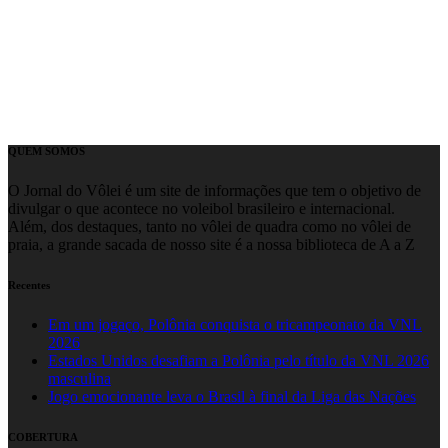
QUEM SOMOS
O Jornal do Vôlei é um site de informações que tem o objetivo de
divulgar o que acontece no voleibol brasileiro e internacional.
Além, dos destaques, tanto no vôlei de quadra como no vôlei de
praia, a grande sacada de nosso site é a nossa biblioteca de A a Z
Recentes
Em um jogaço, Polônia conquista o tricampeonato da VNL
2026
Estados Unidos desafiam a Polônia pelo título da VNL 2026
masculina
Jogo emocionante leva o Brasil à final da Liga das Nações
COBERTURA