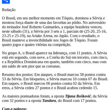
Share
Redação
O Brasil, em seu melhor momento em Tóquio, dominou a Sérvia e
mostrou força diante de uma das favoritas ao pódio. No aniversário
do treinador José Roberto Guimarães, a equipe brasileira venceu,
neste sábado (31), a Sérvia por 3 sets a 1, parciais de (25-20, 25-16,
23-25 e 25-19), na Ariake Arena, no Japão. Com o resultado, o
Brasil manteve a invencibilidade nos Jogos de Tóquio. Foram
quatro jogos e quatro vitórias na competição.
No grupo A, o Brasil aparece na liderança, com 11 pontos. A Sérvia
está em segundo, com nove, a Coréia do Sul em terceiro, com cinco,
e a República Dominicana em quarto, também com cinco, mas com
um saldo de sets pior que as coreanas.
Resumo dos pontos: Em ataques, o Brasil marcou 58 pontos contra
53 da Sérvia. Em bloqueios, a Sérvia marcou 10 contra 07 do Brasil.
Em saques, o Brasil marcou 06 pontos contra 02 da Sérvia. Em
erros, a Sérvia cedeu 27 pontos e o Brasil acabou cedendo 15.
As maiores pontuadoras foram, a oposta
Tijana Bošković
, da Sérvia
com 32 pontos e a oposta
Tandara
, do Brasil com 17 pontos.
Com a palavra: