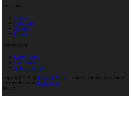
COBERTURA
Paulista
Paranaense
Mineiro
Carioca
INSTITUCIONAL
Quem Somos
Fale Conosco
Notícias do Vôlei
Copyright © 2024
Jornal do Vôlei
- Todos os Direitos Reservados.
Desenvolvido por
Pixel Project
Social: