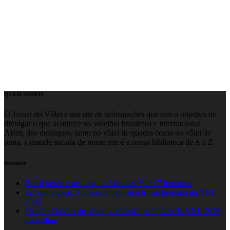
QUEM SOMOS
O Jornal do Vôlei é um site de informações que tem o objetivo de
divulgar o que acontece no voleibol brasileiro e internacional.
Além, dos destaques, tanto no vôlei de quadra como no vôlei de
praia, a grande sacada de nosso site é a nossa biblioteca de A a Z
Recentes
Brasil perde mais uma no Mundial Sub 17 feminino
Em um jogaço, Polônia conquista o tricampeonato da VNL
2026
Estados Unidos desafiam a Polônia pelo título da VNL 2026
masculina