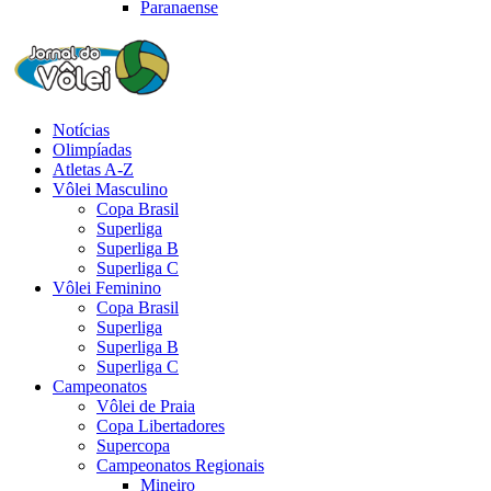
Paranaense
Notícias
Olimpíadas
Atletas A-Z
Vôlei Masculino
Copa Brasil
Superliga
Superliga B
Superliga C
Vôlei Feminino
Copa Brasil
Superliga
Superliga B
Superliga C
Campeonatos
Vôlei de Praia
Copa Libertadores
Supercopa
Campeonatos Regionais
Mineiro