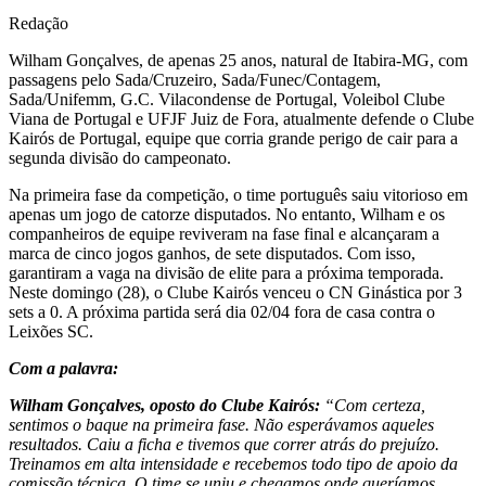
Redação
Wilham Gonçalves, de apenas 25 anos, natural de Itabira-MG, com
passagens pelo Sada/Cruzeiro, Sada/Funec/Contagem,
Sada/Unifemm, G.C. Vilacondense de Portugal, Voleibol Clube
Viana de Portugal e UFJF Juiz de Fora, atualmente defende o Clube
Kairós de Portugal, equipe que corria grande perigo de cair para a
segunda divisão do campeonato.
Na primeira fase da competição, o time português saiu vitorioso em
apenas um jogo de catorze disputados. No entanto, Wilham e os
companheiros de equipe reviveram na fase final e alcançaram a
marca de cinco jogos ganhos, de sete disputados. Com isso,
garantiram a vaga na divisão de elite para a próxima temporada.
Neste domingo (28), o Clube Kairós venceu o CN Ginástica por 3
sets
a 0. A próxima partida será dia 02/04 fora de casa contra o
Leixões SC.
Com a palavra:
Wilham Gonçalves, oposto do Clube Kairós:
“Com certeza,
sentimos o baque na primeira fase. Não esperávamos aqueles
resultados. Caiu a ficha e tivemos que correr atrás do prejuízo.
Treinamos em alta intensidade e recebemos todo tipo de apoio da
comissão técnica. O time se uniu e chegamos onde queríamos.