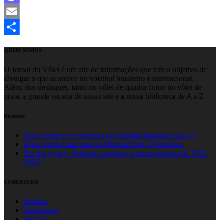
Mastodon
Email
Share
QUEM SOMOS
O Jornal do Vôlei é um site de informações que tem o objetivo de
divulgar o que acontece no voleibol brasileiro e internacional.
Além, dos destaques, tanto no vôlei de quadra como no vôlei de
praia, a grande sacada de nosso site é a nossa biblioteca de A a Z
Recentes
Brasil perde e se complica no Mundial feminino Sub 17
Brasil perde mais uma no Mundial Sub 17 feminino
Em um jogaço, Polônia conquista o tricampeonato da VNL
2026
COBERTURA
Paulista
Paranaense
Mineiro