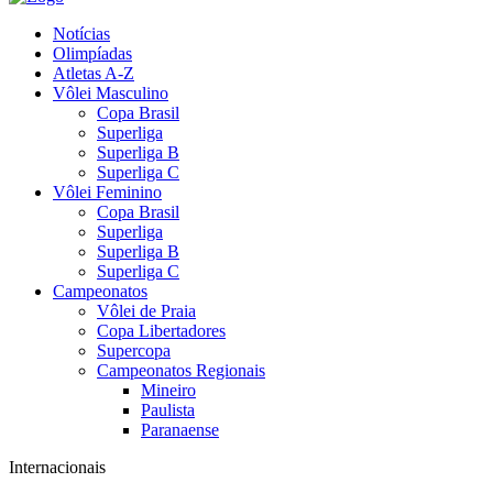
Notícias
Olimpíadas
Atletas A-Z
Vôlei Masculino
Copa Brasil
Superliga
Superliga B
Superliga C
Vôlei Feminino
Copa Brasil
Superliga
Superliga B
Superliga C
Campeonatos
Vôlei de Praia
Copa Libertadores
Supercopa
Campeonatos Regionais
Mineiro
Paulista
Paranaense
Internacionais