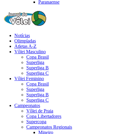
Paranaense
Notícias
Olimpíadas
Atletas A-Z
Vôlei Masculino
Copa Brasil
Superliga
Superliga B
Superliga C
Vôlei Feminino
Copa Brasil
Superliga
Superliga B
Superliga C
Campeonatos
Vôlei de Praia
Copa Libertadores
Supercopa
Campeonatos Regionais
Mineiro