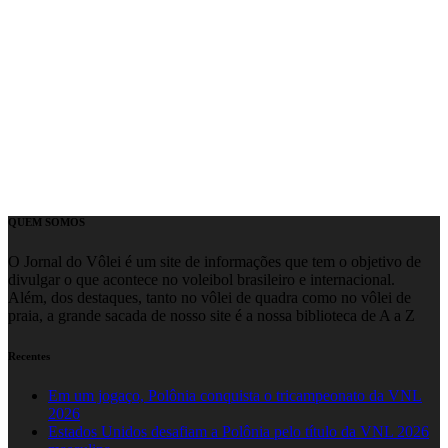
QUEM SOMOS
O Jornal do Vôlei é um site de informações que tem o objetivo de
divulgar o que acontece no voleibol brasileiro e internacional.
Além, dos destaques, tanto no vôlei de quadra como no vôlei de
praia, a grande sacada de nosso site é a nossa biblioteca de A a Z
Recentes
Em um jogaço, Polônia conquista o tricampeonato da VNL
2026
Estados Unidos desafiam a Polônia pelo título da VNL 2026