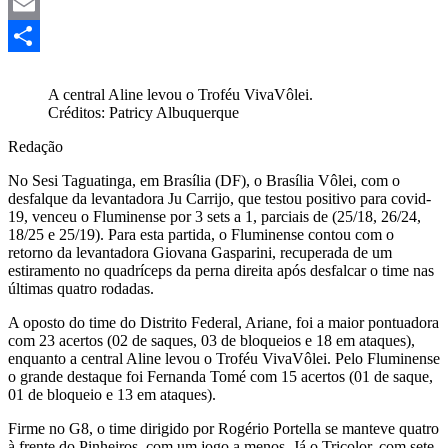
Mastodon
Email
Share
A central Aline levou o Troféu VivaVôlei.
Créditos: Patricy Albuquerque
Redação
No Sesi Taguatinga, em Brasília (DF), o Brasília Vôlei, com o
desfalque da levantadora Ju Carrijo, que testou positivo para covid-
19, venceu o Fluminense por 3 sets a 1, parciais de (25/18, 26/24,
18/25 e 25/19). Para esta partida, o Fluminense contou com o
retorno da levantadora Giovana Gasparini, recuperada de um
estiramento no quadríceps da perna direita após desfalcar o time nas
últimas quatro rodadas.
A oposto do time do Distrito Federal, Ariane, foi a maior pontuadora
com 23 acertos (02 de saques, 03 de bloqueios e 18 em ataques),
enquanto a central Aline levou o Troféu VivaVôlei. Pelo Fluminense
o grande destaque foi Fernanda Tomé com 15 acertos (01 de saque,
01 de bloqueio e 13 em ataques).
Firme no G8, o time dirigido por Rogério Portella se manteve quatro
à frente do Pinheiros, com um jogo a menos. Já o Tricolor, com sete