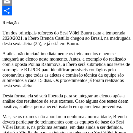
Mastodon
Email
Share
Redação
Um dos principais reforços do Sesi Vôlei Bauru para a temporada
2020/2021, a líbero Brenda Castillo chegou ao Brasil, na madrugada
desta sexta-feira (25), e já está em Bauru.
A atleta não iniciará imediatamente os treinamentos e nem se
integrará ao elenco neste momento. Antes, a exemplo do realizado
com a oposta Polina Rahimova, a líbero será submetida aos testes de
sorologia e RT-PCR para identificar possíveis contágios pelo
coronavírus que todas as atletas e comissão técnica da equipe são
submetidos a cada 15 dias. Os procedimentos já foram realizados
nesta sexta-feira.
Desta forma, ela só será liberada para se integrar ao elenco após a
análise dos resultados de seus exames. Caso alguns dos testes deem
positivo, a atleta permanecerá isolada em quarentena preventiva.
Mas, se os exames não apontarem nenhuma anormalidade, Brenda
deverá participar de treinamentos com as equipes de base do Sesi
Vôlei Bauru e, na próxima semana, em data ainda a ser definida,
viajará a São Paulo para se integrar ao elenco do Sesi Vôlei Bauru.