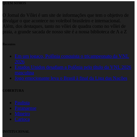
QUEM SOMOS
O Jornal do Vôlei é um site de informações que tem o objetivo de
divulgar o que acontece no voleibol brasileiro e internacional.
Além, dos destaques, tanto no vôlei de quadra como no vôlei de
praia, a grande sacada de nosso site é a nossa biblioteca de A a Z
Recentes
Em um jogaço, Polônia conquista o tricampeonato da VNL
2026
Estados Unidos desafiam a Polônia pelo título da VNL 2026
masculina
Jogo emocionante leva o Brasil à final da Liga das Nações
COBERTURA
Paulista
Paranaense
Mineiro
Carioca
INSTITUCIONAL