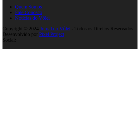
Quem Somos
Fale Conosco
Notícias do Vôlei
Copyright © 2024
Jornal do Vôlei
- Todos os Direitos Reservados.
Desenvolvido por
Pixel Project
Social: