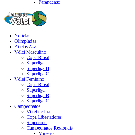
Paranaense
Notícias
Olimpíadas
Atletas A-Z
Vôlei Masculino
Copa Brasil
Superliga
Superliga B
Superliga C
Vôlei Feminino
Copa Brasil
Superliga
Superliga B
Superliga C
Campeonatos
Vôlei de Praia
Copa Libertadores
Supercopa
Campeonatos Regionais
Mineiro