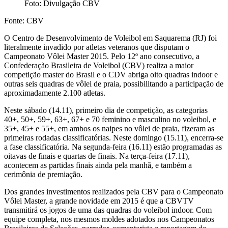
Foto: Divulgação CBV
Fonte: CBV
O Centro de Desenvolvimento de Voleibol em Saquarema (RJ) foi
literalmente invadido por atletas veteranos que disputam o
Campeonato Vôlei Master 2015. Pelo 12º ano consecutivo, a
Confederação Brasileira de Voleibol (CBV) realiza a maior
competição master do Brasil e o CDV abriga oito quadras indoor e
outras seis quadras de vôlei de praia, possibilitando a participação de
aproximadamente 2.100 atletas.
Neste sábado (14.11), primeiro dia de competição, as categorias
40+, 50+, 59+, 63+, 67+ e 70 feminino e masculino no voleibol, e
35+, 45+ e 55+, em ambos os naipes no vôlei de praia, fizeram as
primeiras rodadas classificatórias. Neste domingo (15.11), encerra-se
a fase classificatória. Na segunda-feira (16.11) estão programadas as
oitavas de finais e quartas de finais. Na terça-feira (17.11),
acontecem as partidas finais ainda pela manhã, e também a
cerimônia de premiação.
Dos grandes investimentos realizados pela CBV para o Campeonato
Vôlei Master, a grande novidade em 2015 é que a CBVTV
transmitirá os jogos de uma das quadras do voleibol indoor. Com
equipe completa, nos mesmos moldes adotados nos Campeonatos