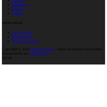
Paulista
Paranaense
Mineiro
Carioca
INSTITUCIONAL
Quem Somos
Fale Conosco
Notícias do Vôlei
Copyright © 2024
Jornal do Vôlei
- Todos os Direitos Reservados.
Desenvolvido por
Pixel Project
Social: