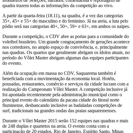
Brasileiros de Seleções, narrador, comentarista e reportagem de
quadra trazem todas as informações da competição ao vivo.
A partir da quarta-feira (18.11), na quadra, é a vez das categorias
35+, 45+ e 55+ do masculino e do feminino. Já na areia, a luta pelo
pódio será nas categorias 40+, 50+, 59+ e 63+, em ambos os naipes.
Durante a competição, o CDV abre as portas para a comunidade do
voleibol brasileiro. Um grande congraçamento de gerações acontece
nos corredores, no amplo espaço de convivência, e, principalmente
nas quadras. Os quartos que geralmente abrigam os ídolos atuais, no
período do Vôlei Master abrigam algumas das equipes participantes
do evento.
Além da ocupação em massa no CDV, Saquarema também é
beneficiada com a movimentação da economia local. Hotéis,
pousadas, restaurantes, comércio e serviços da cidade lucram com a
realização do Campeonato Vôlei Master. A competição inclusive já
foi apontada recentemente pela administração municipal como o
principal evento do calendário da pacata cidade do litoral norte
fluminense, desbancando inclusive as badaladas competições de
surf, tradicionais na grandes ondas das praias saquaremenses.
Durante o Vôlei Master 2015 serão 152 equipes nas quadras e mais
de 248 duplas e quartetos na areia. O evento conta com a
participação de 20 estados. Rio de Janeiro, Espírito Santo, Minas