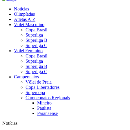
Notícias
Olimpíadas
Atletas A-Z
Vôlei Masculino
Copa Brasil
Superliga
Superliga B
Superliga C
Vôlei Feminino
Copa Brasil
Superliga
Superliga B
Superliga C
Campeonatos
Vôlei de Praia
Copa Libertadores
Supercopa
Campeonatos Regionais
Mineiro
Paulista
Paranaense
Notícias