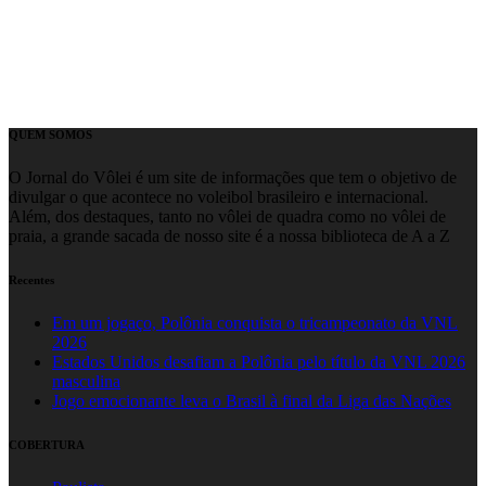
QUEM SOMOS
O Jornal do Vôlei é um site de informações que tem o objetivo de
divulgar o que acontece no voleibol brasileiro e internacional.
Além, dos destaques, tanto no vôlei de quadra como no vôlei de
praia, a grande sacada de nosso site é a nossa biblioteca de A a Z
Recentes
Em um jogaço, Polônia conquista o tricampeonato da VNL
2026
Estados Unidos desafiam a Polônia pelo título da VNL 2026
masculina
Jogo emocionante leva o Brasil à final da Liga das Nações
COBERTURA