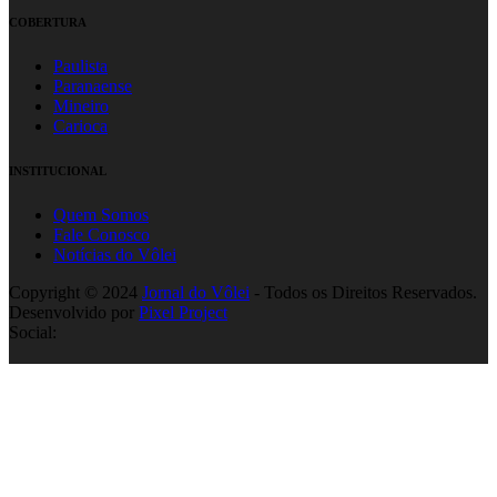
COBERTURA
Paulista
Paranaense
Mineiro
Carioca
INSTITUCIONAL
Quem Somos
Fale Conosco
Notícias do Vôlei
Copyright © 2024
Jornal do Vôlei
- Todos os Direitos Reservados.
Desenvolvido por
Pixel Project
Social: