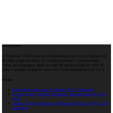
QUEM SOMOS
O Jornal do Vôlei é um site de informações que tem o objetivo de
divulgar o que acontece no voleibol brasileiro e internacional.
Além, dos destaques, tanto no vôlei de quadra como no vôlei de
praia, a grande sacada de nosso site é a nossa biblioteca de A a Z
Recentes
Brasil perde mais uma no Mundial Sub 17 feminino
Em um jogaço, Polônia conquista o tricampeonato da VNL
2026
Estados Unidos desafiam a Polônia pelo título da VNL 2026
masculina