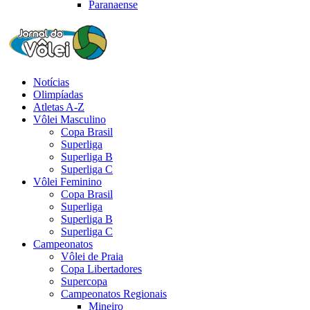
Paranaense
Notícias
Olimpíadas
Atletas A-Z
Vôlei Masculino
Copa Brasil
Superliga
Superliga B
Superliga C
Vôlei Feminino
Copa Brasil
Superliga
Superliga B
Superliga C
Campeonatos
Vôlei de Praia
Copa Libertadores
Supercopa
Campeonatos Regionais
Mineiro