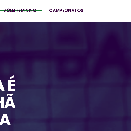
VÔLEI FEMININO
CAMPEONATOS
 É
HÃ
RA