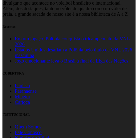
divulgar o que acontece no voleibol brasileiro e internacional.
Além, dos destaques, tanto no vôlei de quadra como no vôlei de
praia, a grande sacada de nosso site é a nossa biblioteca de A a Z
Recentes
Em um jogaço, Polônia conquista o tricampeonato da VNL
2026
Estados Unidos desafiam a Polônia pelo título da VNL 2026
masculina
Jogo emocionante leva o Brasil à final da Liga das Nações
COBERTURA
Paulista
Paranaense
Mineiro
Carioca
INSTITUCIONAL
Quem Somos
Fale Conosco
Notícias do Vôlei