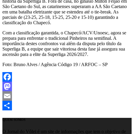
história da Superliga B. Fora de casa, no ginásio Milton Feijão em
São Caetano do Sul, as catarinenses superaram a AA São Caetano
em uma batalha eletrizante que se estendeu até o tie-break. As
parciais de (23-25, 25-18, 15-25, 25-20 e 15-10) garantindo a
classificação do Chapecó.
Com a classificação garantida, o Chapecó/ACV/Unoesc, agora se
prepara para enfrentar o tradicional Pinheiros na semifinal. A
importância destes confrontos vai além da disputa pelo título da
Superliga B, a equipe que sair vitoriosa desta fase já assegura sua
ascensão para a elite da Superliga 2026/2027.
Foto: Bruno Alves / Agência Código 19 / ARFOC – SP
Facebook
Mastodon
Email
Share
QUEM SOMOS
O Jornal do Vôlei é um site de informações que tem o objetivo de