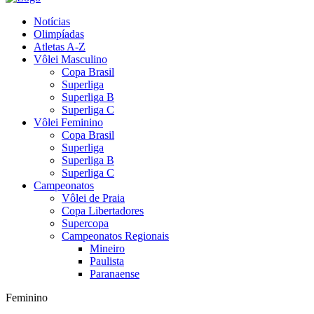
Notícias
Olimpíadas
Atletas A-Z
Vôlei Masculino
Copa Brasil
Superliga
Superliga B
Superliga C
Vôlei Feminino
Copa Brasil
Superliga
Superliga B
Superliga C
Campeonatos
Vôlei de Praia
Copa Libertadores
Supercopa
Campeonatos Regionais
Mineiro
Paulista
Paranaense
Feminino