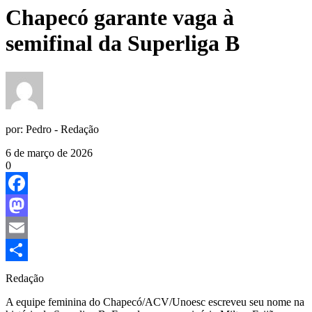
Chapecó garante vaga à
semifinal da Superliga B
por:
Pedro - Redação
6 de março de 2026
0
Facebook
Mastodon
Email
Share
Redação
A equipe feminina do Chapecó/ACV/Unoesc escreveu seu nome na