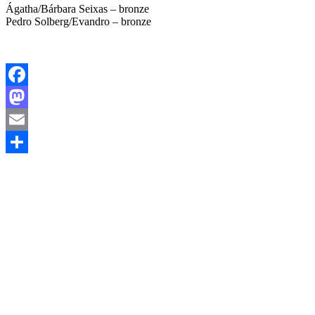
Ágatha/Bárbara Seixas – bronze
Pedro Solberg/Evandro – bronze
Facebook
Mastodon
Email
Share