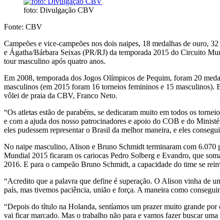
foto: Divulgação CBV
Fonte: CBV
Campeões e vice-campeões nos dois naipes, 18 medalhas de ouro, 32 
e Ágatha/Bárbara Seixas (PR/RJ) da temporada 2015 do Circuito Mun
tour masculino após quatro anos.
Em 2008, temporada dos Jogos Olímpicos de Pequim, foram 20 medalha
masculinos (em 2015 foram 16 torneios femininos e 15 masculinos). B
vôlei de praia da CBV, Franco Neto.
“Os atletas estão de parabéns, se dedicaram muito em todos os tornei
e com a ajuda dos nosso patrocinadores e apoio do COB e do Ministér
eles pudessem representar o Brasil da melhor maneira, e eles consegui
No naipe masculino, Alison e Bruno Schmidt terminaram com 6.070 pon
Mundial 2015 ficaram os cariocas Pedro Solberg e Evandro, que soma
2016. E para o campeão Bruno Schmidt, a capacidade do time se reinve
“Acredito que a palavra que define é superação. O Alison vinha de 
país, mas tivemos paciência, união e força. A maneira como consegui
“Depois do título na Holanda, sentíamos um prazer muito grande por 
vai ficar marcado. Mas o trabalho não para e vamos fazer buscar uma