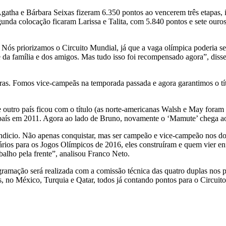
atha e Bárbara Seixas fizeram 6.350 pontos ao vencerem três etapas,
unda colocação ficaram Larissa e Talita, com 5.840 pontos e sete ouros
Nós priorizamos o Circuito Mundial, já que a vaga olímpica poderia se
ge da família e dos amigos. Mas tudo isso foi recompensado agora”, dis
ras. Fomos vice-campeãs na temporada passada e agora garantimos o tít
outro país ficou com o título (as norte-americanas Walsh e May foram 
 país em 2011. Agora ao lado de Bruno, novamente o ‘Mamute’ chega ao
indicio. Não apenas conquistar, mas ser campeão e vice-campeão nos do
rios para os Jogos Olímpicos de 2016, eles construíram e quem vier enf
balho pela frente”, analisou Franco Neto.
ramação será realizada com a comissão técnica das quatro duplas nos 
s, no México, Turquia e Qatar, todos já contando pontos para o Circui