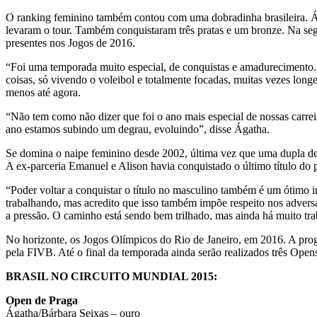
O ranking feminino também contou com uma dobradinha brasileira. Ág
levaram o tour. Também conquistaram três pratas e um bronze. Na seg
presentes nos Jogos de 2016.
“Foi uma temporada muito especial, de conquistas e amadurecimento. 
coisas, só vivendo o voleibol e totalmente focadas, muitas vezes lon
menos até agora.
“Não tem como não dizer que foi o ano mais especial de nossas carrei
ano estamos subindo um degrau, evoluindo”, disse Ágatha.
Se domina o naipe feminino desde 2002, última vez que uma dupla de 
A ex-parceria Emanuel e Alison havia conquistado o último título do
“Poder voltar a conquistar o título no masculino também é um ótimo 
trabalhando, mas acredito que isso também impõe respeito nos adversá
a pressão. O caminho está sendo bem trilhado, mas ainda há muito tra
No horizonte, os Jogos Olímpicos do Rio de Janeiro, em 2016. A prog
pela FIVB. Até o final da temporada ainda serão realizados três Open
BRASIL NO CIRCUITO MUNDIAL 2015:
Open de Praga
Ágatha/Bárbara Seixas – ouro