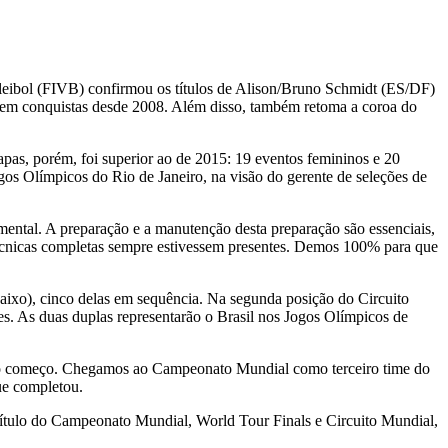
leibol (FIVB) confirmou os títulos de Alison/Bruno Schmidt (ES/DF)
 em conquistas desde 2008. Além disso, também retoma a coroa do
as, porém, foi superior ao de 2015: 19 eventos femininos e 20
os Olímpicos do Rio de Janeiro, na visão do gerente de seleções de
amental. A preparação e a manutenção desta preparação são essenciais,
técnicas completas sempre estivessem presentes. Demos 100% para que
aixo), cinco delas em sequência. Na segunda posição do Circuito
s. As duas duplas representarão o Brasil nos Jogos Olímpicos de
de o começo. Chegamos ao Campeonato Mundial como terceiro time do
ue completou.
 título do Campeonato Mundial, World Tour Finals e Circuito Mundial,