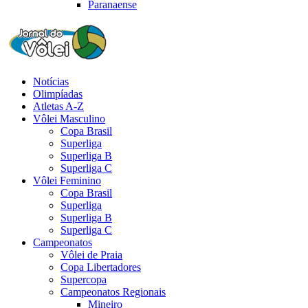
Paranaense
Notícias
Olimpíadas
Atletas A-Z
Vôlei Masculino
Copa Brasil
Superliga
Superliga B
Superliga C
Vôlei Feminino
Copa Brasil
Superliga
Superliga B
Superliga C
Campeonatos
Vôlei de Praia
Copa Libertadores
Supercopa
Campeonatos Regionais
Mineiro