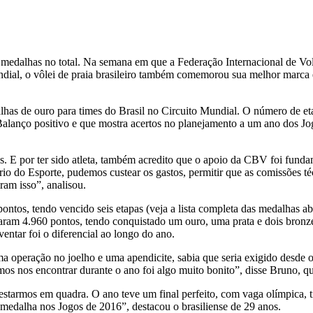
medalhas no total. Na semana em que a Federação Internacional de Vo
dial, o vôlei de praia brasileiro também comemorou sua melhor marca
s de ouro para times do Brasil no Circuito Mundial. O número de etap
alanço positivo e que mostra acertos no planejamento a um ano dos Jog
os. E por ter sido atleta, também acredito que o apoio da CBV foi fund
io do Esporte, pudemos custear os gastos, permitir que as comissões 
ram isso”, analisou.
tos, tendo vencido seis etapas (veja a lista completa das medalhas ab
ram 4.960 pontos, tendo conquistado um ouro, uma prata e dois bronze
ntar foi o diferencial ao longo do ano.
uma operação no joelho e uma apendicite, sabia que seria exigido des
mos nos encontrar durante o ano foi algo muito bonito”, disse Bruno, q
estarmos em quadra. O ano teve um final perfeito, com vaga olímpica,
 medalha nos Jogos de 2016”, destacou o brasiliense de 29 anos.