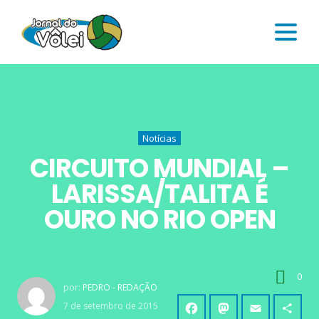
Notícias
CIRCUITO MUNDIAL –
LARISSA/TALITA É
OURO NO RIO OPEN
0
por:
PEDRO - REDAÇÃO
7 de setembro de 2015