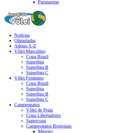
Paranaense
Notícias
Olimpíadas
Atletas A-Z
Vôlei Masculino
Copa Brasil
Superliga
Superliga B
Superliga C
Vôlei Feminino
Copa Brasil
Superliga
Superliga B
Superliga C
Campeonatos
Vôlei de Praia
Copa Libertadores
Supercopa
Campeonatos Regionais
Mineiro