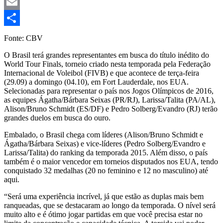
Mastodon
Email
Share
Fonte: CBV
O Brasil terá grandes representantes em busca do título inédito do
World Tour Finals, torneio criado nesta temporada pela Federação
Internacional de Voleibol (FIVB) e que acontece de terça-feira
(29.09) a domingo (04.10), em Fort Lauderdale, nos EUA.
Selecionadas para representar o país nos Jogos Olímpicos de 2016,
as equipes Ágatha/Bárbara Seixas (PR/RJ), Larissa/Talita (PA/AL),
Alison/Bruno Schmidt (ES/DF) e Pedro Solberg/Evandro (RJ) terão
grandes duelos em busca do ouro.
Embalado, o Brasil chega com líderes (Alison/Bruno Schmidt e
Ágatha/Bárbara Seixas) e vice-líderes (Pedro Solberg/Evandro e
Larissa/Talita) do ranking da temporada 2015. Além disso, o país
também é o maior vencedor em torneios disputados nos EUA, tendo
conquistado 32 medalhas (20 no feminino e 12 no masculino) até
aqui.
“Será uma experiência incrível, já que estão as duplas mais bem
ranqueadas, que se destacaram ao longo da temporada. O nível será
muito alto e é ótimo jogar partidas em que você precisa estar no