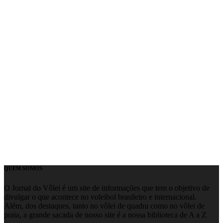
QUEM SOMOS
O Jornal do Vôlei é um site de informações que tem o objetivo de
divulgar o que acontece no voleibol brasileiro e internacional.
Além, dos destaques, tanto no vôlei de quadra como no vôlei de
praia, a grande sacada de nosso site é a nossa biblioteca de A a Z