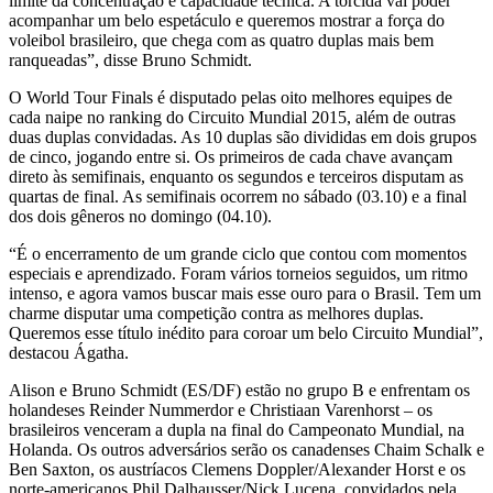
limite da concentração e capacidade técnica. A torcida vai poder
acompanhar um belo espetáculo e queremos mostrar a força do
voleibol brasileiro, que chega com as quatro duplas mais bem
ranqueadas”, disse Bruno Schmidt.
O World Tour Finals é disputado pelas oito melhores equipes de
cada naipe no ranking do Circuito Mundial 2015, além de outras
duas duplas convidadas. As 10 duplas são divididas em dois grupos
de cinco, jogando entre si. Os primeiros de cada chave avançam
direto às semifinais, enquanto os segundos e terceiros disputam as
quartas de final. As semifinais ocorrem no sábado (03.10) e a final
dos dois gêneros no domingo (04.10).
“É o encerramento de um grande ciclo que contou com momentos
especiais e aprendizado. Foram vários torneios seguidos, um ritmo
intenso, e agora vamos buscar mais esse ouro para o Brasil. Tem um
charme disputar uma competição contra as melhores duplas.
Queremos esse título inédito para coroar um belo Circuito Mundial”,
destacou Ágatha.
Alison e Bruno Schmidt (ES/DF) estão no grupo B e enfrentam os
holandeses Reinder Nummerdor e Christiaan Varenhorst – os
brasileiros venceram a dupla na final do Campeonato Mundial, na
Holanda. Os outros adversários serão os canadenses Chaim Schalk e
Ben Saxton, os austríacos Clemens Doppler/Alexander Horst e os
norte-americanos Phil Dalhausser/Nick Lucena, convidados pela