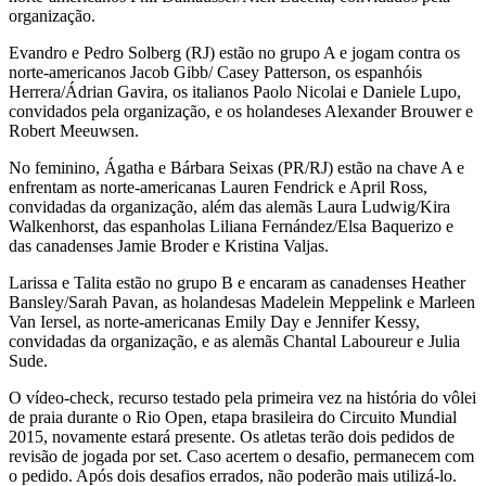
organização.
Evandro e Pedro Solberg (RJ) estão no grupo A e jogam contra os
norte-americanos Jacob Gibb/ Casey Patterson, os espanhóis
Herrera/Ádrian Gavira, os italianos Paolo Nicolai e Daniele Lupo,
convidados pela organização, e os holandeses Alexander Brouwer e
Robert Meeuwsen.
No feminino, Ágatha e Bárbara Seixas (PR/RJ) estão na chave A e
enfrentam as norte-americanas Lauren Fendrick e April Ross,
convidadas da organização, além das alemãs Laura Ludwig/Kira
Walkenhorst, das espanholas Liliana Fernández/Elsa Baquerizo e
das canadenses Jamie Broder e Kristina Valjas.
Larissa e Talita estão no grupo B e encaram as canadenses Heather
Bansley/Sarah Pavan, as holandesas Madelein Meppelink e Marleen
Van Iersel, as norte-americanas Emily Day e Jennifer Kessy,
convidadas da organização, e as alemãs Chantal Laboureur e Julia
Sude.
O vídeo-check, recurso testado pela primeira vez na história do vôlei
de praia durante o Rio Open, etapa brasileira do Circuito Mundial
2015, novamente estará presente. Os atletas terão dois pedidos de
revisão de jogada por set. Caso acertem o desafio, permanecem com
o pedido. Após dois desafios errados, não poderão mais utilizá-lo.