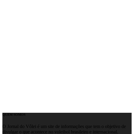
QUEM SOMOS
O Jornal do Vôlei é um site de informações que tem o objetivo de
divulgar o que acontece no voleibol brasileiro e internacional.