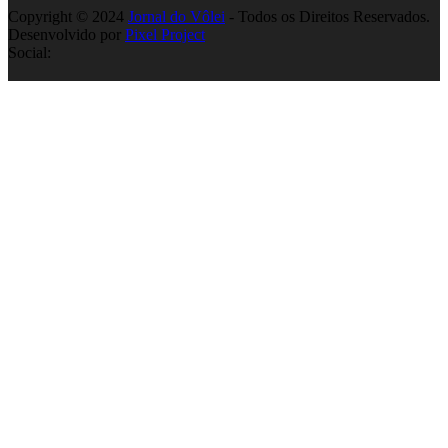
Copyright © 2024
Jornal do Vôlei
- Todos os Direitos Reservados.
Desenvolvido por
Pixel Project
Social: