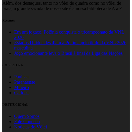
Além, dos destaques, tanto no vôlei de quadra como no vôlei de
praia, a grande sacada de nosso site é a nossa biblioteca de A a Z
Recentes
Em um jogaço, Polônia conquista o tricampeonato da VNL
2026
Estados Unidos desafiam a Polônia pelo título da VNL 2026
masculina
Jogo emocionante leva o Brasil à final da Liga das Nações
COBERTURA
Paulista
Paranaense
Mineiro
Carioca
INSTITUCIONAL
Quem Somos
Fale Conosco
Notícias do Vôlei