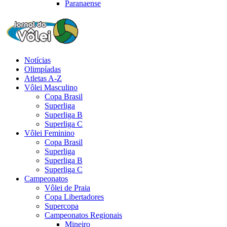
Paranaense
Notícias
Olimpíadas
Atletas A-Z
Vôlei Masculino
Copa Brasil
Superliga
Superliga B
Superliga C
Vôlei Feminino
Copa Brasil
Superliga
Superliga B
Superliga C
Campeonatos
Vôlei de Praia
Copa Libertadores
Supercopa
Campeonatos Regionais
Mineiro