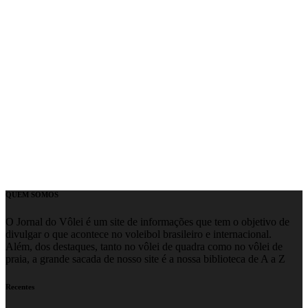
QUEM SOMOS
O Jornal do Vôlei é um site de informações que tem o objetivo de
divulgar o que acontece no voleibol brasileiro e internacional.
Além, dos destaques, tanto no vôlei de quadra como no vôlei de
praia, a grande sacada de nosso site é a nossa biblioteca de A a Z
Recentes