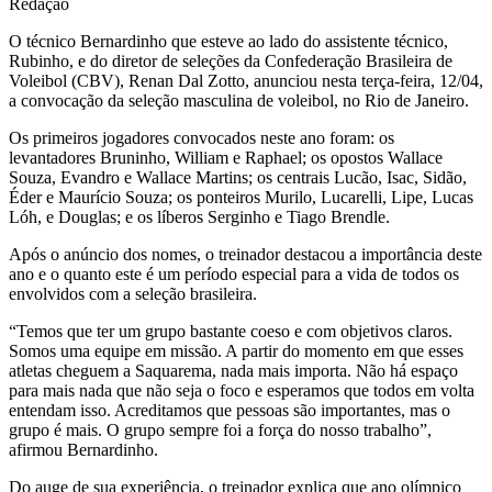
Redação
O técnico Bernardinho que esteve ao lado do assistente técnico,
Rubinho, e do diretor de seleções da Confederação Brasileira de
Voleibol (CBV), Renan Dal Zotto, anunciou nesta terça-feira, 12/04,
a convocação da seleção masculina de voleibol, no Rio de Janeiro.
Os primeiros jogadores convocados neste ano foram: os
levantadores Bruninho, William e Raphael; os opostos Wallace
Souza, Evandro e Wallace Martins; os centrais Lucão, Isac, Sidão,
Éder e Maurício Souza; os ponteiros Murilo, Lucarelli, Lipe, Lucas
Lóh, e Douglas; e os líberos Serginho e Tiago Brendle.
Após o anúncio dos nomes, o treinador destacou a importância deste
ano e o quanto este é um período especial para a vida de todos os
envolvidos com a seleção brasileira.
“Temos que ter um grupo bastante coeso e com objetivos claros.
Somos uma equipe em missão. A partir do momento em que esses
atletas cheguem a Saquarema, nada mais importa. Não há espaço
para mais nada que não seja o foco e esperamos que todos em volta
entendam isso. Acreditamos que pessoas são importantes, mas o
grupo é mais. O grupo sempre foi a força do nosso trabalho”,
afirmou Bernardinho.
Do auge de sua experiência, o treinador explica que ano olímpico