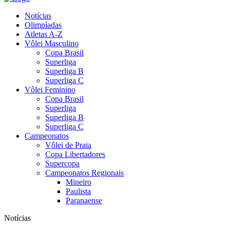
Notícias
Olimpíadas
Atletas A-Z
Vôlei Masculino
Copa Brasil
Superliga
Superliga B
Superliga C
Vôlei Feminino
Copa Brasil
Superliga
Superliga B
Superliga C
Campeonatos
Vôlei de Praia
Copa Libertadores
Supercopa
Campeonatos Regionais
Mineiro
Paulista
Paranaense
Notícias