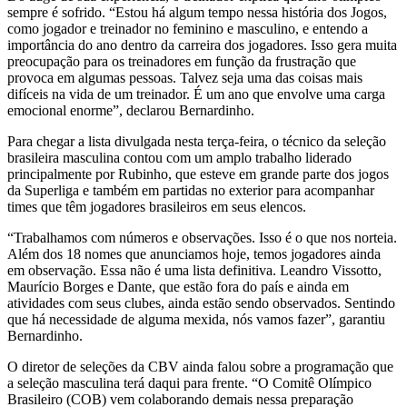
sempre é sofrido. “Estou há algum tempo nessa história dos Jogos,
como jogador e treinador no feminino e masculino, e entendo a
importância do ano dentro da carreira dos jogadores. Isso gera muita
preocupação para os treinadores em função da frustração que
provoca em algumas pessoas. Talvez seja uma das coisas mais
difíceis na vida de um treinador. É um ano que envolve uma carga
emocional enorme”, declarou Bernardinho.
Para chegar a lista divulgada nesta terça-feira, o técnico da seleção
brasileira masculina contou com um amplo trabalho liderado
principalmente por Rubinho, que esteve em grande parte dos jogos
da Superliga e também em partidas no exterior para acompanhar
times que têm jogadores brasileiros em seus elencos.
“Trabalhamos com números e observações. Isso é o que nos norteia.
Além dos 18 nomes que anunciamos hoje, temos jogadores ainda
em observação. Essa não é uma lista definitiva. Leandro Vissotto,
Maurício Borges e Dante, que estão fora do país e ainda em
atividades com seus clubes, ainda estão sendo observados. Sentindo
que há necessidade de alguma mexida, nós vamos fazer”, garantiu
Bernardinho.
O diretor de seleções da CBV ainda falou sobre a programação que
a seleção masculina terá daqui para frente. “O Comitê Olímpico
Brasileiro (COB) vem colaborando demais nessa preparação