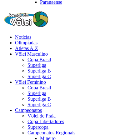
Paranaense
Notícias
Olimpíadas
Atletas A-Z
Vôlei Masculino
Copa Brasil
Superliga
Superliga B
Superliga C
Vôlei Feminino
Copa Brasil
Superliga
Superliga B
Superliga C
Campeonatos
Vôlei de Praia
Copa Libertadores
Supercopa
Campeonatos Regionais
Mineiro