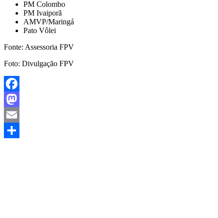
PM Colombo
PM Ivaiporã
AMVP/Maringá
Pato Vôlei
Fonte: Assessoria FPV
Foto: Divulgação FPV
Facebook
Mastodon
Email
Share