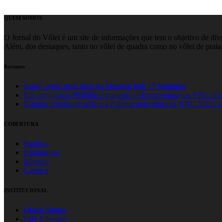
QUEM SOMOS
O Jornal do Vôlei é um site de informações que tem o objetivo de divul
Além, dos destaques, tanto no vôlei de quadra como no vôlei de praia,
Recentes
Brasil perde mais uma no Mundial Sub 17 feminino
Em um jogaço, Polônia conquista o tricampeonato da VNL 20
Estados Unidos desafiam a Polônia pelo título da VNL 2026 m
COBERTURA
Paulista
Paranaense
Mineiro
Carioca
INSTITUCIONAL
Quem Somos
Fale Conosco