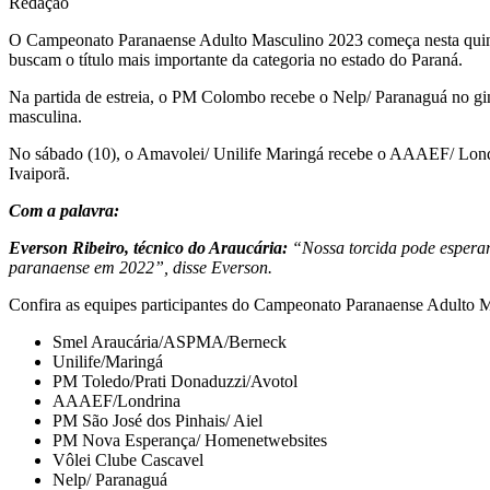
Redação
O Campeonato Paranaense Adulto Masculino 2023 começa nesta quinta
buscam o título mais importante da categoria no estado do Paraná.
Na partida de estreia, o PM Colombo recebe o Nelp/ Paranaguá no ginás
masculina.
No sábado (10), o Amavolei/ Unilife Maringá recebe o AAAEF/ Londri
Ivaiporã.
Com a palavra:
Everson Ribeiro, técnico do Araucária:
“Nossa torcida pode espera
paranaense em 2022”, disse Everson.
Confira as equipes participantes do Campeonato Paranaense Adulto 
Smel Araucária/ASPMA/Berneck
Unilife/Maringá
PM Toledo/Prati Donaduzzi/Avotol
AAAEF/Londrina
PM São José dos Pinhais/ Aiel
PM Nova Esperança/ Homenetwebsites
Vôlei Clube Cascavel
Nelp/ Paranaguá