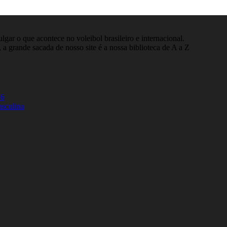
gar o que acontece no voleibol brasileiro e internacional.
 a grande sacada de nosso site é a nossa biblioteca de A a Z
26
asculina