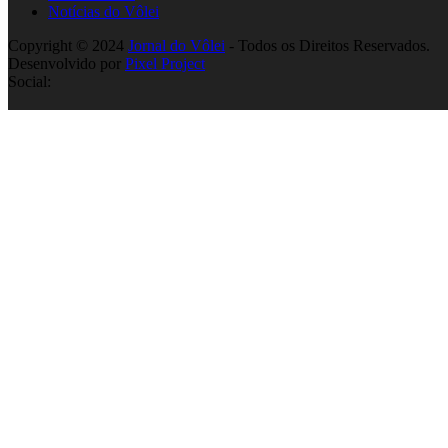
Notícias do Vôlei
Copyright © 2024
Jornal do Vôlei
- Todos os Direitos Reservados.
Desenvolvido por
Pixel Project
Social: