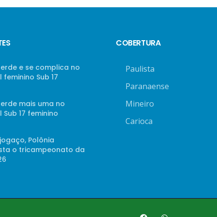
TES
COBERTURA
perde e se complica no
Paulista
 feminino Sub 17
Paranaense
Mineiro
 perde mais uma no
 Sub 17 feminino
Carioca
jogaço, Polônia
sta o tricampeonato da
26