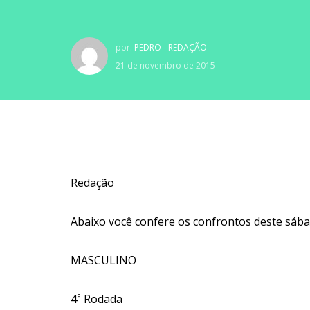
por:
PEDRO - REDAÇÃO
21 de novembro de 2015
Redação
Abaixo você confere os confrontos deste sába
MASCULINO
4ª Rodada