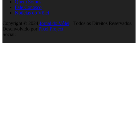
Quem Somos
Fale Conosco
Notícias do Vôlei
Copyright © 2024
Jornal do Vôlei
- Todos os Direitos Reservados.
Desenvolvido por
Pixel Project
Social: