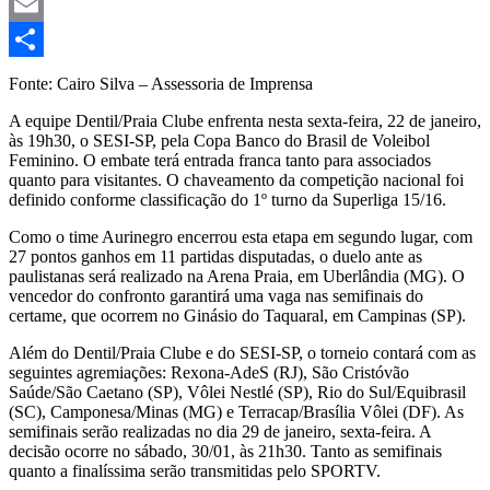
Mastodon
Email
Share
Fonte: Cairo Silva – Assessoria de Imprensa
A equipe Dentil/Praia Clube enfrenta nesta sexta-feira, 22 de janeiro,
às 19h30, o SESI-SP, pela Copa Banco do Brasil de Voleibol
Feminino. O embate terá entrada franca tanto para associados
quanto para visitantes. O chaveamento da competição nacional foi
definido conforme classificação do 1º turno da Superliga 15/16.
Como o time Aurinegro encerrou esta etapa em segundo lugar, com
27 pontos ganhos em 11 partidas disputadas, o duelo ante as
paulistanas será realizado na Arena Praia, em Uberlândia (MG). O
vencedor do confronto garantirá uma vaga nas semifinais do
certame, que ocorrem no Ginásio do Taquaral, em Campinas (SP).
Além do Dentil/Praia Clube e do SESI-SP, o torneio contará com as
seguintes agremiações: Rexona-AdeS (RJ), São Cristóvão
Saúde/São Caetano (SP), Vôlei Nestlé (SP), Rio do Sul/Equibrasil
(SC), Camponesa/Minas (MG) e Terracap/Brasília Vôlei (DF). As
semifinais serão realizadas no dia 29 de janeiro, sexta-feira. A
decisão ocorre no sábado, 30/01, às 21h30. Tanto as semifinais
quanto a finalíssima serão transmitidas pelo SPORTV.