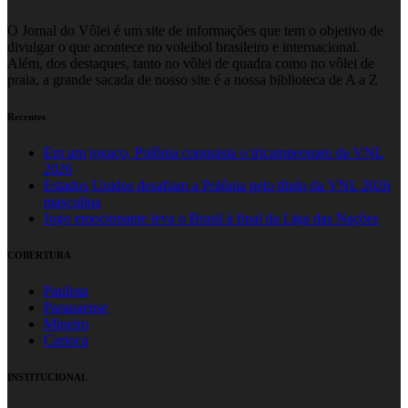
O Jornal do Vôlei é um site de informações que tem o objetivo de
divulgar o que acontece no voleibol brasileiro e internacional.
Além, dos destaques, tanto no vôlei de quadra como no vôlei de
praia, a grande sacada de nosso site é a nossa biblioteca de A a Z
Recentes
Em um jogaço, Polônia conquista o tricampeonato da VNL
2026
Estados Unidos desafiam a Polônia pelo título da VNL 2026
masculina
Jogo emocionante leva o Brasil à final da Liga das Nações
COBERTURA
Paulista
Paranaense
Mineiro
Carioca
INSTITUCIONAL