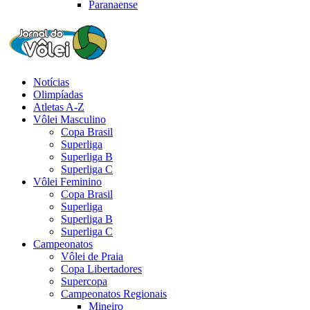
Paranaense
Notícias
Olimpíadas
Atletas A-Z
Vôlei Masculino
Copa Brasil
Superliga
Superliga B
Superliga C
Vôlei Feminino
Copa Brasil
Superliga
Superliga B
Superliga C
Campeonatos
Vôlei de Praia
Copa Libertadores
Supercopa
Campeonatos Regionais
Mineiro