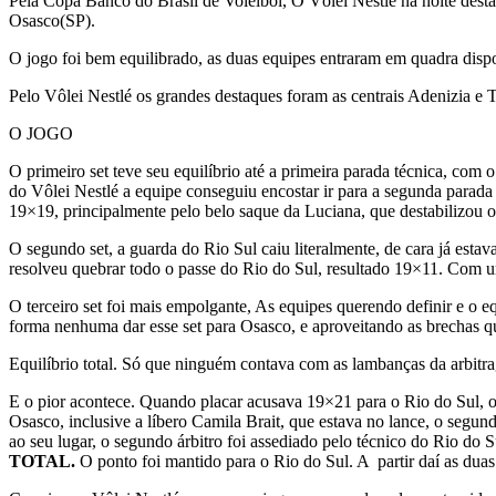
Pela Copa Banco do Brasil de Voleibol, O Vôlei Nestlé na noite desta 
Osasco(SP).
O jogo foi bem equilibrado, as duas equipes entraram em quadra dispos
Pelo Vôlei Nestlé os grandes destaques foram as centrais Adenizia e T
O JOGO
O primeiro set teve seu equilíbrio até a primeira parada técnica, com
do Vôlei Nestlé a equipe conseguiu encostar ir para a segunda parad
19×19, principalmente pelo belo saque da Luciana, que destabilizou
O segundo set, a guarda do Rio Sul caiu literalmente, de cara já est
resolveu quebrar todo o passe do Rio do Sul, resultado 19×11. Com u
O terceiro set foi mais empolgante, As equipes querendo definir e o 
forma nenhuma dar esse set para Osasco, e aproveitando as brechas q
Equilíbrio total. Só que ninguém contava com as lambanças da arbi
E o pior acontece. Quando placar acusava 19×21 para o Rio do Sul, o
Osasco, inclusive a líbero Camila Brait, que estava no lance, o segun
ao seu lugar, o segundo árbitro foi assediado pelo técnico do Rio do 
TOTAL.
O ponto foi mantido para o Rio do Sul. A partir daí as duas