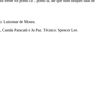
 frente foi ponto cá .. ponto lá, até que num bloquei fatal de
ico: Luizomar de Moura.
, Camila Paracatú e Ju Paz. Técnico: Spencer Lee.