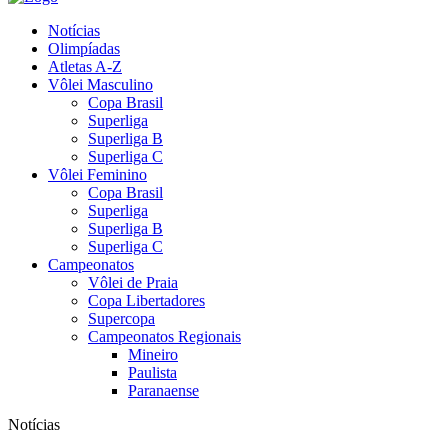
Notícias
Olimpíadas
Atletas A-Z
Vôlei Masculino
Copa Brasil
Superliga
Superliga B
Superliga C
Vôlei Feminino
Copa Brasil
Superliga
Superliga B
Superliga C
Campeonatos
Vôlei de Praia
Copa Libertadores
Supercopa
Campeonatos Regionais
Mineiro
Paulista
Paranaense
Notícias