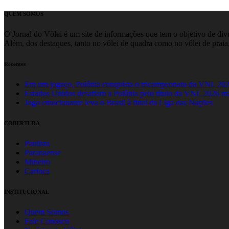
QUEM SOMOS
O Jornal do Vôlei é um site de informações que tem o objetivo de divul
Além, dos destaques, tanto no vôlei de quadra como no vôlei de praia,
Recentes
Em um jogaço, Polônia conquista o tricampeonato da VNL 20
Estados Unidos desafiam a Polônia pelo título da VNL 2026 m
Jogo emocionante leva o Brasil à final da Liga das Nações
COBERTURA
Paulista
Paranaense
Mineiro
Carioca
INSTITUCIONAL
Quem Somos
Fale Conosco