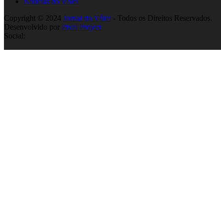
Notícias do Vôlei
Copyright © 2024
Jornal do Vôlei
- Todos os Direitos Reservados.
Desenvolvido por
Pixel Project
Social: