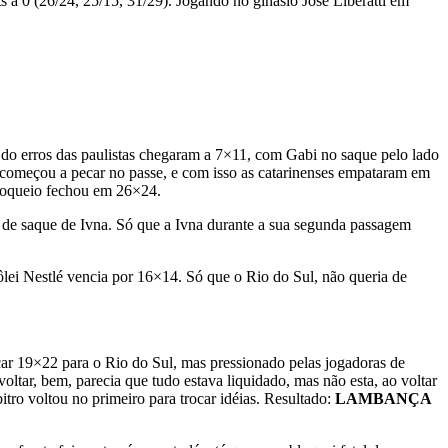
s a 0 (26/24, 25/15, 31/29). Jogando no ginásio José Liberatti em
do do erros das paulistas chegaram a 7×11, com Gabi no saque pelo lado
 começou a pecar no passe, e com isso as catarinenses empataram em
 bloqueio fechou em 26×24.
a de saque de Ivna. Só que a Ivna durante a sua segunda passagem
ôlei Nestlé vencia por 16×14. Só que o Rio do Sul, não queria de
car 19×22 para o Rio do Sul, mas pressionado pelas jogadoras de
oltar, bem, parecia que tudo estava liquidado, mas não esta, ao voltar
itro voltou no primeiro para trocar idéias. Resultado:
LAMBANÇA