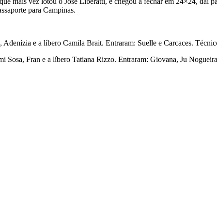
e mais vez lotou o José Liberatti, e chegou a fechar em 24×24, daí para
assaporte para Campinas.
 Adenízia e a líbero Camila Brait. Entraram: Suelle e Carcaces. Técn
i Sosa, Fran e a líbero Tatiana Rizzo. Entraram: Giovana, Ju Nogueira