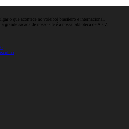
gar o que acontece no voleibol brasileiro e internacional.
 a grande sacada de nosso site é a nossa biblioteca de A a Z
26
asculina