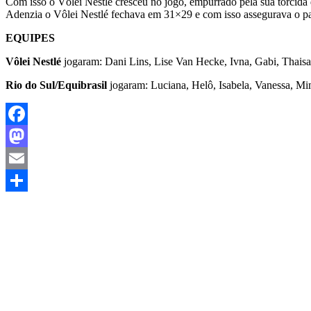
Com isso o Vôlei Nestlé cresceu no jogo, empurrado pela sua torcida qu
Adenzia o Vôlei Nestlé fechava em 31×29 e com isso assegurava o p
EQUIPES
Vôlei Nestlé
jogaram: Dani Lins, Lise Van Hecke, Ivna, Gabi, Thaisa,
Rio do Sul/Equibrasil
jogaram: Luciana, Helô, Isabela, Vanessa, Mim
Facebook
Mastodon
Email
Share