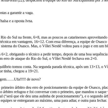
sexta-feira (22), despachou a equipe do Rio do Sul/Equibrasil por 3 set
tas a garantir a vaga.
haísa e a oposta Ivna.
 o Rio do Sul na frente, 6×8, mas as poucos as catarinenses aproveitan
a técnica em vantagem, 16×12. Com essa diferença, a equipe de Osasco
 o sistema do Osasco. Mas, o Vôlei Nestlé voltou para o jogo e em um
ava 6×2, obrigando o técnico a pedir tempo, depois de uma boa sequênci
m erro de ataque do Rio do Sul, o Vôlei Nestlé fechava em 2×0.
equilíbrio tomou conta. Na segunda parada técnica, após um 13×13, o V
ue tinha, chegou a 19×21.
tragem……Ufa!!!!! de novo?
 primeiro árbitro deu erro de posicionamento da equipe de Osasco, pla
do árbitro refugou e foi conversar com o primeiro, que mandou o saque v
Sul (“será que ele deu uma aulinha de posicionamento”), e o segundo árb
 equipes se entregaram ao máximo, uma para adiar, e outra para fechar.