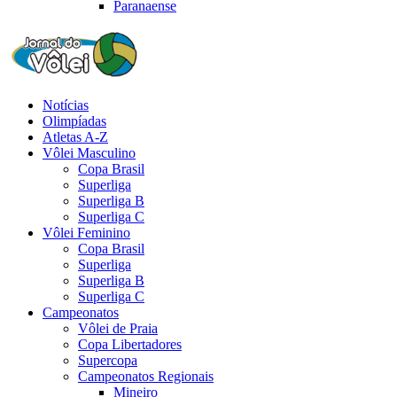
Paranaense
Notícias
Olimpíadas
Atletas A-Z
Vôlei Masculino
Copa Brasil
Superliga
Superliga B
Superliga C
Vôlei Feminino
Copa Brasil
Superliga
Superliga B
Superliga C
Campeonatos
Vôlei de Praia
Copa Libertadores
Supercopa
Campeonatos Regionais
Mineiro