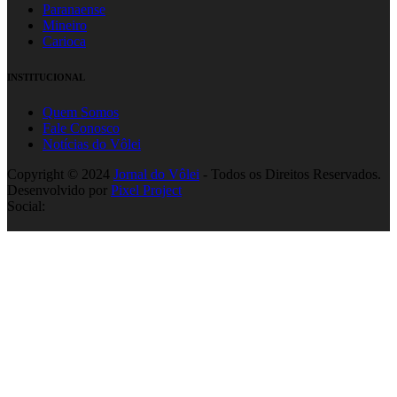
Paranaense
Mineiro
Carioca
INSTITUCIONAL
Quem Somos
Fale Conosco
Notícias do Vôlei
Copyright © 2024
Jornal do Vôlei
- Todos os Direitos Reservados.
Desenvolvido por
Pixel Project
Social: