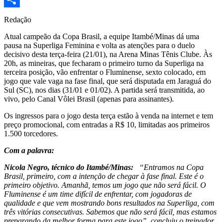
Share
Redação
Atual campeão da Copa Brasil, a equipe Itambé/Minas dá uma
pausa na Superliga Feminina e volta as atenções para o duelo
decisivo desta terça-feira (21/01), na Arena Minas Tênis Clube. Às
20h, as mineiras, que fecharam o primeiro turno da Superliga na
terceira posição, vão enfrentar o Fluminense, sexto colocado, em
jogo que vale vaga na fase final, que será disputada em Jaraguá do
Sul (SC), nos dias (31/01 e 01/02). A partida será transmitida, ao
vivo, pelo Canal Vôlei Brasil (apenas para assinantes).
Os ingressos para o jogo desta terça estão à venda na internet e tem
preço promocional, com entradas a R$ 10, limitadas aos primeiros
1.500 torcedores.
Com a palavra:
Nicola Negro, técnico do Itambé/Minas:
“Entramos na Copa
Brasil, primeiro, com a intenção de chegar à fase final. Este é o
primeiro objetivo. Amanhã, temos um jogo que não será fácil. O
Fluminense é um time difícil de enfrentar, com jogadoras de
qualidade e que vem mostrando bons resultados na Superliga, com
três vitórias consecutivas. Sabemos que não será fácil, mas estamos
preparando da melhor forma para este jogo”, concluiu o treinador.