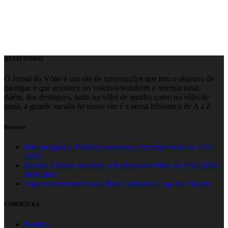
QUEM SOMOS
O Jornal do Vôlei é um site de informações que tem o objetivo de
divulgar o que acontece no voleibol brasileiro e internacional.
Além, dos destaques, tanto no vôlei de quadra como no vôlei de
praia, a grande sacada de nosso site é a nossa biblioteca de A a Z
Recentes
Em um jogaço, Polônia conquista o tricampeonato da VNL
2026
Estados Unidos desafiam a Polônia pelo título da VNL 2026
masculina
Jogo emocionante leva o Brasil à final da Liga das Nações
COBERTURA
Paulista