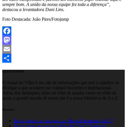
sempre bom. A união da nossa equipe fez toda a diferença”,
destacou a levantadora Dani Lins.
Foto Destacada: João Pires/Fotojump
Facebook
Mastodon
Email
Share
QUEM SOMOS
O Jornal do Vôlei é um site de informações que tem o objetivo de
divulgar o que acontece no voleibol brasileiro e internacional.
Além, dos destaques, tanto no vôlei de quadra como no vôlei de
praia, a grande sacada de nosso site é a nossa biblioteca de A a Z
Recentes
Brasil perde e se complica no Mundial feminino Sub 17
Brasil perde mais uma no Mundial Sub 17 feminino