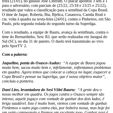
feira (21/01), no ginásio José Liberatti. O placar apontou 3 sets a 1
para o adversário, com parciais de (25/22, 25/18 e 23/25 e 25/22),
resultado que valeu a classificação para a semifinal da Copa Brasil.
O time de Jaque, Roberta, Bia, Bjelica, Casanova, Camila Brait e
cia. volta à quadra na sexta-feira (24/01), contra o Pinheiros, em São
Paulo, pela segunda rodada do segundo turno da Superliga.
Com o resultado, a equipe de Bauru, avança às semifinais, contra o
time do Bernardinho, Sesc RJ, que serão realizadas em Jaraguá do
Sul (SC), no dia 31 de janeiro. O duelo terá transmissão ao vivo
pelo SporTV 2.
Com a palavra:
Jaqueline, ponta do Osasco-Audax:
“A equipe de Bauru jogou
muito bem, sacou muito bem e, infelizmente, enfrentamos problemas
em quadra. Agora temos que colocar a cabeça no lugar, esquecer a
Copa Brasil e pensar na Superliga, que é nosso objetivo maior”,
concluiu a ponteira.
Dani Lins, levantadora do Sesi Vôlei Bauru:
“A gente deu o
nosso melhor em quadra. Os jogos contra o Osasco sempre são
intenso, aquele jogaço com vontade de ganhar dos dois lados, é
briga saudável. Isso é muito bom, viemos com vontade de ganhar.
Perdemos o outro jogo contra elas, por bobeira nossa, mas hoje foi
um outro campeonato e fizemos um excelente jogo. Ganhar aqui é