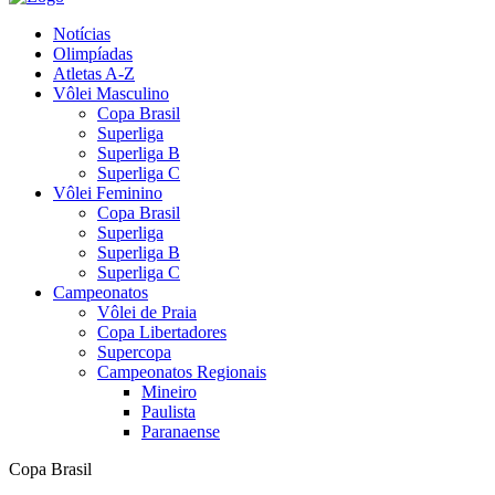
Notícias
Olimpíadas
Atletas A-Z
Vôlei Masculino
Copa Brasil
Superliga
Superliga B
Superliga C
Vôlei Feminino
Copa Brasil
Superliga
Superliga B
Superliga C
Campeonatos
Vôlei de Praia
Copa Libertadores
Supercopa
Campeonatos Regionais
Mineiro
Paulista
Paranaense
Copa Brasil