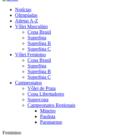
Notícias
Olimpíadas
Atletas A-Z
Vôlei Masculino
Copa Brasil
Superliga
Superliga B
Superliga C
Vôlei Feminino
Copa Brasil
Superliga
Superliga B
Superliga C
Campeonatos
Vôlei de Praia
Copa Libertadores
Supercopa
Campeonatos Regionais
Mineiro
Paulista
Paranaense
Feminino