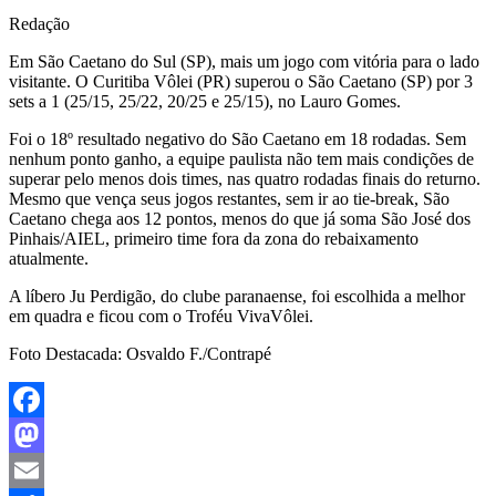
Redação
Em São Caetano do Sul (SP), mais um jogo com vitória para o lado
visitante. O Curitiba Vôlei (PR) superou o São Caetano (SP) por 3
sets a 1 (25/15, 25/22, 20/25 e 25/15), no Lauro Gomes.
Foi o 18º resultado negativo do São Caetano em 18 rodadas. Sem
nenhum ponto ganho, a equipe paulista não tem mais condições de
superar pelo menos dois times, nas quatro rodadas finais do returno.
Mesmo que vença seus jogos restantes, sem ir ao tie-break, São
Caetano chega aos 12 pontos, menos do que já soma São José dos
Pinhais/AIEL, primeiro time fora da zona do rebaixamento
atualmente.
A líbero Ju Perdigão, do clube paranaense, foi escolhida a melhor
em quadra e ficou com o Troféu VivaVôlei.
Foto Destacada: Osvaldo F./Contrapé
Facebook
Mastodon