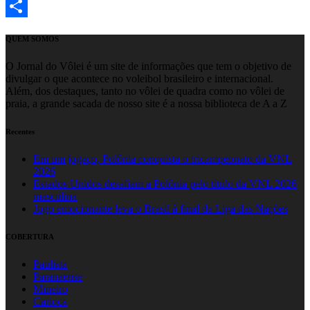
Email
Share
QUEM SOMOS
O Jornal do Vôlei é um site de informações que tem o objetivo de
divulgar o que acontece no voleibol brasileiro e internacional.
Além, dos destaques, tanto no vôlei de quadra como no vôlei de
praia, a grande sacada de nosso site é a nossa biblioteca de A a Z
Recentes
Em um jogaço, Polônia conquista o tricampeonato da VNL
2026
Estados Unidos desafiam a Polônia pelo título da VNL 2026
masculina
Jogo emocionante leva o Brasil à final da Liga das Nações
COBERTURA
Paulista
Paranaense
Mineiro
Carioca