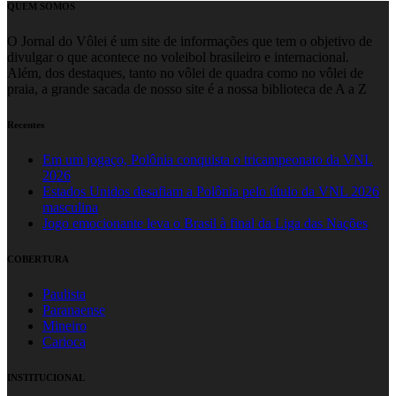
QUEM SOMOS
O Jornal do Vôlei é um site de informações que tem o objetivo de
divulgar o que acontece no voleibol brasileiro e internacional.
Além, dos destaques, tanto no vôlei de quadra como no vôlei de
praia, a grande sacada de nosso site é a nossa biblioteca de A a Z
Recentes
Em um jogaço, Polônia conquista o tricampeonato da VNL
2026
Estados Unidos desafiam a Polônia pelo título da VNL 2026
masculina
Jogo emocionante leva o Brasil à final da Liga das Nações
COBERTURA
Paulista
Paranaense
Mineiro
Carioca
INSTITUCIONAL