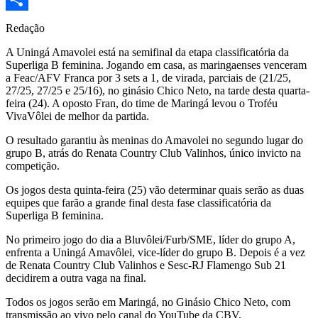
Share
Redação
A Uningá Amavolei está na semifinal da etapa classificatória da
Superliga B feminina. Jogando em casa, as maringaenses venceram
a Feac/AFV Franca por 3 sets a 1, de virada, parciais de (21/25,
27/25, 27/25 e 25/16), no ginásio Chico Neto, na tarde desta quarta-
feira (24). A oposto Fran, do time de Maringá levou o Troféu
VivaVôlei de melhor da partida.
O resultado garantiu às meninas do Amavolei no segundo lugar do
grupo B, atrás do Renata Country Club Valinhos, único invicto na
competição.
Os jogos desta quinta-feira (25) vão determinar quais serão as duas
equipes que farão a grande final desta fase classificatória da
Superliga B feminina.
No primeiro jogo do dia a Bluvôlei/Furb/SME, líder do grupo A,
enfrenta a Uningá Amavôlei, vice-líder do grupo B. Depois é a vez
de Renata Country Club Valinhos e Sesc-RJ Flamengo Sub 21
decidirem a outra vaga na final.
Todos os jogos serão em Maringá, no Ginásio Chico Neto, com
transmissão ao vivo pelo canal do YouTube da CBV.