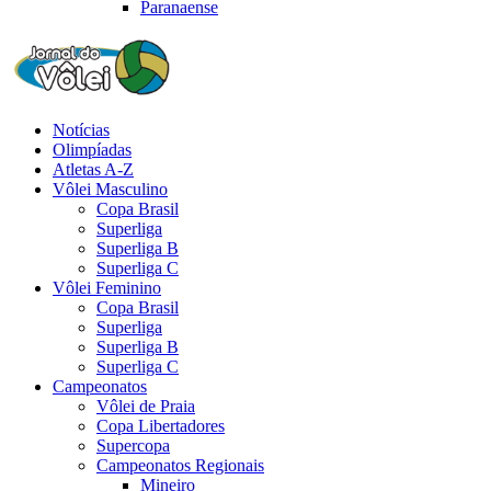
Paranaense
Notícias
Olimpíadas
Atletas A-Z
Vôlei Masculino
Copa Brasil
Superliga
Superliga B
Superliga C
Vôlei Feminino
Copa Brasil
Superliga
Superliga B
Superliga C
Campeonatos
Vôlei de Praia
Copa Libertadores
Supercopa
Campeonatos Regionais
Mineiro