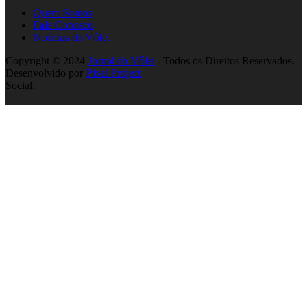
Quem Somos
Fale Conosco
Notícias do Vôlei
Copyright © 2024
Jornal do Vôlei
- Todos os Direitos Reservados.
Desenvolvido por
Pixel Project
Social: