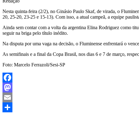
Redação
Nesta quinta-feira (2/2), no Ginásio Paulo Skaf, de virada, o Fluminen
20, 25-20, 23-25 e 15-13). Com isso, a atual campeã, a equipe pauli
Ainda sem contar com a volta da argentina Elina Rodriguez como titul
seguir na briga pelo título inédito.
Na disputa por uma vaga na decisão, o Fluminense enfrentará o venced
As semifinais e a final da Copa Brasil, nos dias 6 e 7 de março, resp
Foto: Marcelo Ferrazoli/Sesi-SP
Facebook
Mastodon
Email
Share