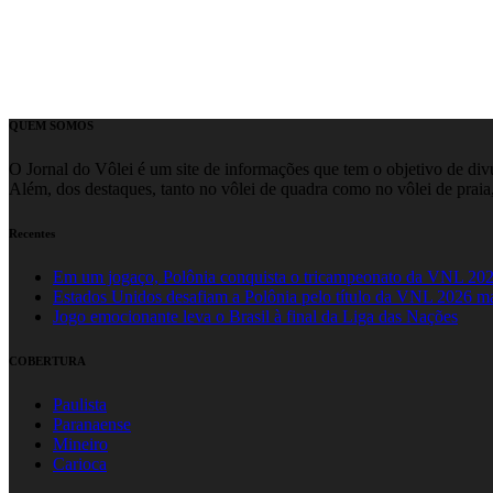
QUEM SOMOS
O Jornal do Vôlei é um site de informações que tem o objetivo de divul
Além, dos destaques, tanto no vôlei de quadra como no vôlei de praia,
Recentes
Em um jogaço, Polônia conquista o tricampeonato da VNL 20
Estados Unidos desafiam a Polônia pelo título da VNL 2026 m
Jogo emocionante leva o Brasil à final da Liga das Nações
COBERTURA
Paulista
Paranaense
Mineiro
Carioca