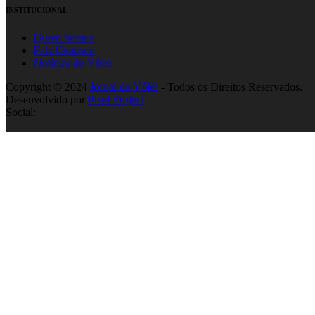
INSTITUCIONAL
Quem Somos
Fale Conosco
Notícias do Vôlei
Copyright © 2024
Jornal do Vôlei
- Todos os Direitos Reservados.
Desenvolvido por
Pixel Project
Social: