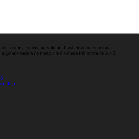
gar o que acontece no voleibol brasileiro e internacional.
 a grande sacada de nosso site é a nossa biblioteca de A a Z
26
asculina