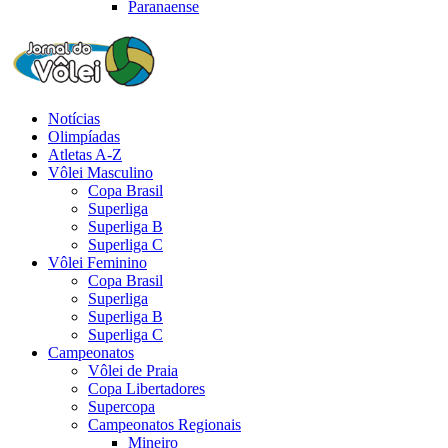
Paranaense
Notícias
Olimpíadas
Atletas A-Z
Vôlei Masculino
Copa Brasil
Superliga
Superliga B
Superliga C
Vôlei Feminino
Copa Brasil
Superliga
Superliga B
Superliga C
Campeonatos
Vôlei de Praia
Copa Libertadores
Supercopa
Campeonatos Regionais
Mineiro