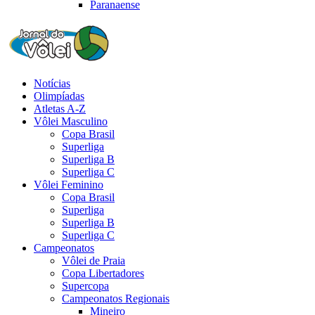
Paranaense
Notícias
Olimpíadas
Atletas A-Z
Vôlei Masculino
Copa Brasil
Superliga
Superliga B
Superliga C
Vôlei Feminino
Copa Brasil
Superliga
Superliga B
Superliga C
Campeonatos
Vôlei de Praia
Copa Libertadores
Supercopa
Campeonatos Regionais
Mineiro