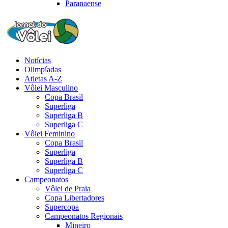
Paranaense
Notícias
Olimpíadas
Atletas A-Z
Vôlei Masculino
Copa Brasil
Superliga
Superliga B
Superliga C
Vôlei Feminino
Copa Brasil
Superliga
Superliga B
Superliga C
Campeonatos
Vôlei de Praia
Copa Libertadores
Supercopa
Campeonatos Regionais
Mineiro