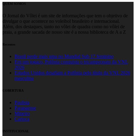
QUEM SOMOS
O Jornal do Vôlei é um site de informações que tem o objetivo de
divulgar o que acontece no voleibol brasileiro e internacional.
Além, dos destaques, tanto no vôlei de quadra como no vôlei de
praia, a grande sacada de nosso site é a nossa biblioteca de A a Z
Recentes
Brasil perde mais uma no Mundial Sub 17 feminino
Em um jogaço, Polônia conquista o tricampeonato da VNL
2026
Estados Unidos desafiam a Polônia pelo título da VNL 2026
masculina
COBERTURA
Paulista
Paranaense
Mineiro
Carioca
INSTITUCIONAL