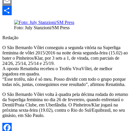
Mastodon
Email
Share
Foto: July Stanzioni/SM Press
Redação
O São Bernardo Vôlei conseguiu a segunda vitória na Superliga
feminina de vôlei 2015/2016 na noite desta segunda-feira (15.02) ao
bater o Pinheiros/Klar, por 3 sets a 1, de virada, com parciais de
24/26, 25/14, 25/14 e 25/19.
A oposto Renatinha recebeu o Troféu VivaVôlei, de melhor
jogadora em quadra.
“Esse troféu, não é só meu. Posso dividir com todo o grupo porque
todas nós, juntas, conseguimos esse resultado”, afirmou Renatinha.
O São Bernardo Vôlei volta à quadra pela décima rodada do returno
da Superliga feminina no dia 26 de fevereiro, quando enfrentará o
Dentil/Praia Clube, em Uberlândia. O Pinheiros/Klar jogará na
próxima sexta-feira (19.02), contra o Rio do Sul/Equibrasil, no seu
ginásio, em São Paulo.