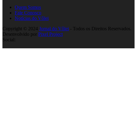
Quem Somos
Fale Conosco
Notícias do Vôlei
Copyright © 2024
Jornal do Vôlei
- Todos os Direitos Reservados.
Desenvolvido por
Pixel Project
Social: