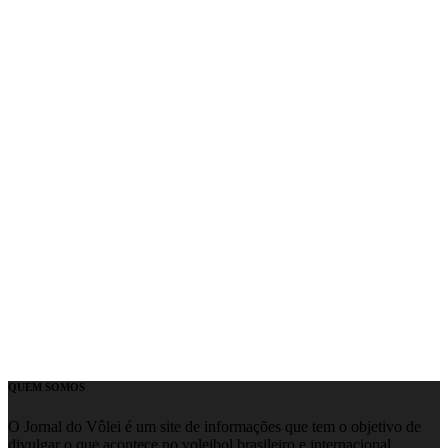
QUEM SOMOS
O Jornal do Vôlei é um site de informações que tem o objetivo de
divulgar o que acontece no voleibol brasileiro e internacional.