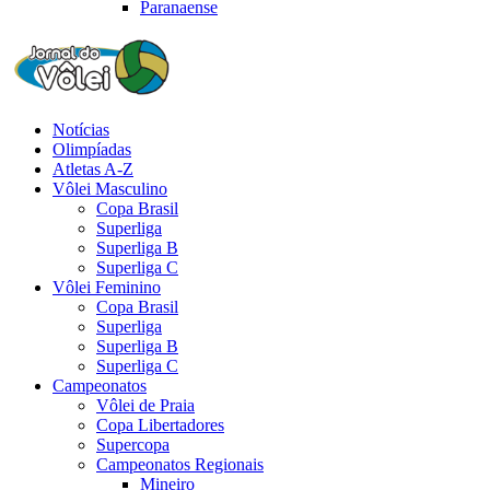
Paranaense
Notícias
Olimpíadas
Atletas A-Z
Vôlei Masculino
Copa Brasil
Superliga
Superliga B
Superliga C
Vôlei Feminino
Copa Brasil
Superliga
Superliga B
Superliga C
Campeonatos
Vôlei de Praia
Copa Libertadores
Supercopa
Campeonatos Regionais
Mineiro