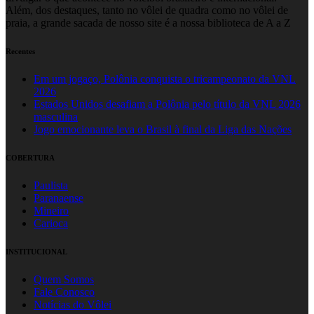
Além, dos destaques, tanto no vôlei de quadra como no vôlei de
praia, a grande sacada de nosso site é a nossa biblioteca de A a Z
Recentes
Em um jogaço, Polônia conquista o tricampeonato da VNL
2026
Estados Unidos desafiam a Polônia pelo título da VNL 2026
masculina
Jogo emocionante leva o Brasil à final da Liga das Nações
COBERTURA
Paulista
Paranaense
Mineiro
Carioca
INSTITUCIONAL
Quem Somos
Fale Conosco
Notícias do Vôlei