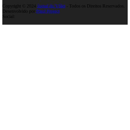
Copyright © 2024
Jornal do Vôlei
- Todos os Direitos Reservados.
Desenvolvido por
Pixel Project
Social: