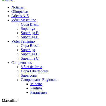
Notícias
Olimpíadas
Atletas A-Z
Vôlei Masculino
Copa Brasil
Superliga
Superliga B
Superliga C
Vôlei Feminino
Copa Brasil
Superliga
Superliga B
Superliga C
Campeonatos
Vôlei de Praia
Copa Libertadores
Supercopa
Campeonatos Regionais
Mineiro
Paulista
Paranaense
Masculino