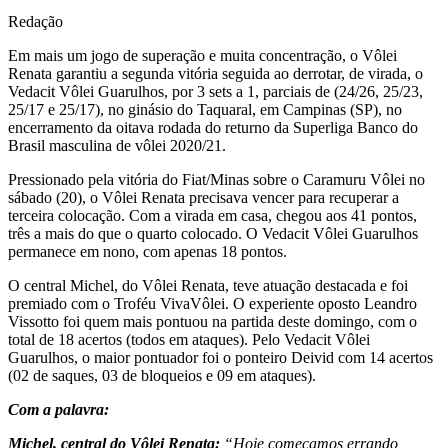
Redação
Em mais um jogo de superação e muita concentração, o Vôlei
Renata garantiu a segunda vitória seguida ao derrotar, de virada, o
Vedacit Vôlei Guarulhos, por 3 sets a 1, parciais de (24/26, 25/23,
25/17 e 25/17), no ginásio do Taquaral, em Campinas (SP), no
encerramento da oitava rodada do returno da Superliga Banco do
Brasil masculina de vôlei 2020/21.
Pressionado pela vitória do Fiat/Minas sobre o Caramuru Vôlei no
sábado (20), o Vôlei Renata precisava vencer para recuperar a
terceira colocação. Com a virada em casa, chegou aos 41 pontos,
três a mais do que o quarto colocado. O Vedacit Vôlei Guarulhos
permanece em nono, com apenas 18 pontos.
O central Michel, do Vôlei Renata, teve atuação destacada e foi
premiado com o Troféu VivaVôlei. O experiente oposto Leandro
Vissotto foi quem mais pontuou na partida deste domingo, com o
total de 18 acertos (todos em ataques). Pelo Vedacit Vôlei
Guarulhos, o maior pontuador foi o ponteiro Deivid com 14 acertos
(02 de saques, 03 de bloqueios e 09 em ataques).
Com a palavra:
Michel, central do Vôlei Renata:
“Hoje começamos errando