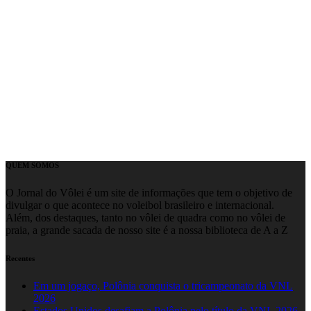
QUEM SOMOS
O Jornal do Vôlei é um site de informações que tem o objetivo de
divulgar o que acontece no voleibol brasileiro e internacional.
Além, dos destaques, tanto no vôlei de quadra como no vôlei de
praia, a grande sacada de nosso site é a nossa biblioteca de A a Z
Recentes
Em um jogaço, Polônia conquista o tricampeonato da VNL
2026
Estados Unidos desafiam a Polônia pelo título da VNL 2026