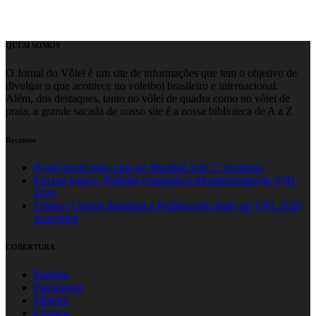
QUEM SOMOS
O Jornal do Vôlei é um site de informações que tem o objetivo de
divulgar o que acontece no voleibol brasileiro e internacional.
Além, dos destaques, tanto no vôlei de quadra como no vôlei de
praia, a grande sacada de nosso site é a nossa biblioteca de A a Z
Recentes
Brasil perde mais uma no Mundial Sub 17 feminino
Em um jogaço, Polônia conquista o tricampeonato da VNL
2026
Estados Unidos desafiam a Polônia pelo título da VNL 2026
masculina
COBERTURA
Paulista
Paranaense
Mineiro
Carioca