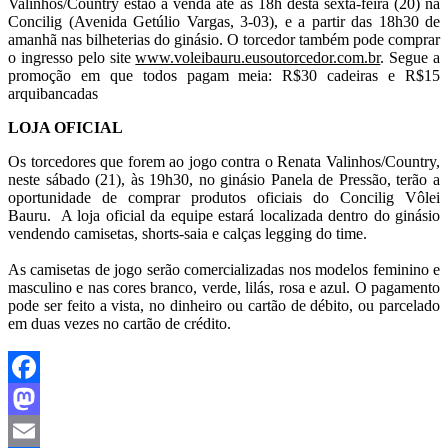
Valinhos/Country estão à venda até às 18h desta sexta-feira (20) na
Concilig (Avenida Getúlio Vargas, 3-03), e a partir das 18h30 de
amanhã nas bilheterias do ginásio. O torcedor também pode comprar
o ingresso pelo site
www.voleibauru.eusoutorcedor.com.br
. Segue a
promoção em que todos pagam meia: R$30 cadeiras e R$15
arquibancadas
LOJA OFICIAL
Os torcedores que forem ao jogo contra o Renata Valinhos/Country,
neste sábado (21), às 19h30, no ginásio Panela de Pressão, terão a
oportunidade de comprar produtos oficiais do Concilig Vôlei
Bauru. A loja oficial da equipe estará localizada dentro do ginásio
vendendo camisetas, shorts-saia e calças legging do time.
As camisetas de jogo serão comercializadas nos modelos feminino e
masculino e nas cores branco, verde, lilás, rosa e azul. O pagamento
pode ser feito a vista, no dinheiro ou cartão de débito, ou parcelado
em duas vezes no cartão de crédito.
Facebook
Mastodon