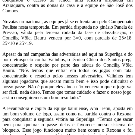
Araraquara, contra as donas da casa e a equipe de São José dos
Campos.
Novatas no nacional, as equipes já se enfrentaram pelo Campeonato
Paulista nesta temporada. Em partida disputada no ginásio Panela de
Pressão, válida pela terceira rodada da fase de classificação, o
Concilig Vôlei Bauru venceu por 3×0, com parciais de 25×18,
25×10 e 25×19.
Apesar da má campanha das adversárias até aqui na Superliga e do
bom retrospecto contra Valinhos, o técnico Chico dos Santos prega
concentração e respeito por parte das atletas do Concilig Vôlei
Bauru. “Nós temos que entrar em todos os jogos com total
concentração e respeito pelos nossos adversários. Valinhos tem
algumas jogadoras que sacam muito bem e isso pode dificultar o
nosso passe. Não é porque eles ainda não venceram que o jogo vai
ser fácil, nada disso. Temos que tomar cuidado e fazer o nosso jogo,
assim conseguiremos um bom resultado.”
A levantadora e capitã da equipe bauruense, Ana Tiemi, aposta em
um bom volume de jogo, assim como na partida contra o Rexona,
para conquistar a segunda vitória na Superliga. “Temos que sacar
bem para quebrar o passe delas e favorecer nosso sistema de
bloqueio. Esse jogo funcionou muito bem contra o Rexona e foi