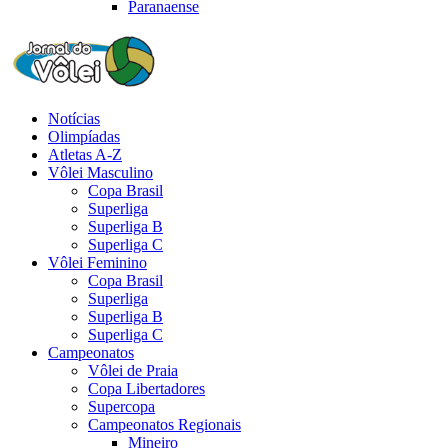
Paranaense
Notícias
Olimpíadas
Atletas A-Z
Vôlei Masculino
Copa Brasil
Superliga
Superliga B
Superliga C
Vôlei Feminino
Copa Brasil
Superliga
Superliga B
Superliga C
Campeonatos
Vôlei de Praia
Copa Libertadores
Supercopa
Campeonatos Regionais
Mineiro