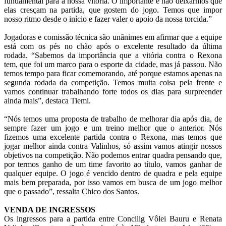
fundamental para a nossa vitória. O importante é não deixarmos que
elas cresçam na partida, que gostem do jogo. Temos que impor
nosso ritmo desde o início e fazer valer o apoio da nossa torcida.”
Jogadoras e comissão técnica são unânimes em afirmar que a equipe
está com os pés no chão após o excelente resultado da última
rodada. “Sabemos da importância que a vitória contra o Rexona
tem, que foi um marco para o esporte da cidade, mas já passou. Não
temos tempo para ficar comemorando, até porque estamos apenas na
segunda rodada da competição. Temos muita coisa pela frente e
vamos continuar trabalhando forte todos os dias para surpreender
ainda mais”, destaca Tiemi.
“Nós temos uma proposta de trabalho de melhorar dia após dia, de
sempre fazer um jogo e um treino melhor que o anterior. Nós
fizemos uma excelente partida contra o Rexona, mas temos que
jogar melhor ainda contra Valinhos, só assim vamos atingir nossos
objetivos na competição. Não podemos entrar quadra pensando que,
por termos ganho de um time favorito ao título, vamos ganhar de
qualquer equipe. O jogo é vencido dentro de quadra e pela equipe
mais bem preparada, por isso vamos em busca de um jogo melhor
que o passado”, ressalta Chico dos Santos.
VENDA DE INGRESSOS
Os ingressos para a partida entre Concilig Vôlei Bauru e Renata