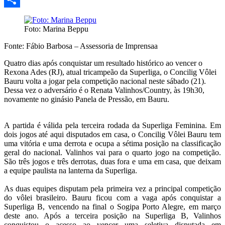
Share
Foto: Marina Beppu
Fonte: Fábio Barbosa – Assessoria de Imprensaa
Quatro dias após conquistar um resultado histórico ao vencer o
Rexona Ades (RJ), atual tricampeão da Superliga, o Concilig Vôlei
Bauru volta a jogar pela competição nacional neste sábado (21).
Dessa vez o adversário é o Renata Valinhos/Country, às 19h30,
novamente no ginásio Panela de Pressão, em Bauru.
A partida é válida pela terceira rodada da Superliga Feminina. Em
dois jogos até aqui disputados em casa, o Concilig Vôlei Bauru tem
uma vitória e uma derrota e ocupa a sétima posição na classificação
geral do nacional. Valinhos vai para o quarto jogo na competição.
São três jogos e três derrotas, duas fora e uma em casa, que deixam
a equipe paulista na lanterna da Superliga.
As duas equipes disputam pela primeira vez a principal competição
do vôlei brasileiro. Bauru ficou com a vaga após conquistar a
Superliga B, vencendo na final o Sogipa Porto Alegre, em março
deste ano. Após a terceira posição na Superliga B, Valinhos
conquistou o acesso ao vencer uma seletiva disputada em