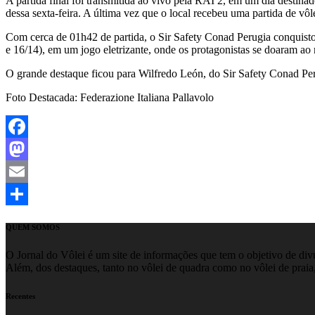
A partida final foi transmitida ao vivo pela RAI 2, em um dia destina
dessa sexta-feira. A última vez que o local recebeu uma partida de vô
Com cerca de 01h42 de partida, o Sir Safety Conad Perugia conquistou
e 16/14), em um jogo eletrizante, onde os protagonistas se doaram a
O grande destaque ficou para Wilfredo León, do Sir Safety Conad Per
Foto Destacada: Federazione Italiana Pallavolo
Facebook
Mastodon
Email
Share
QUEM SOMOS
O Jornal do Vôlei é um site de informações que tem o objetivo de divul
Além, dos destaques, tanto no vôlei de quadra como no vôlei de praia,
Recentes