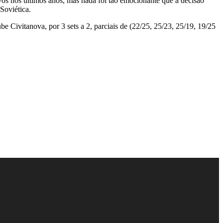
tivos nos últimos anos, mas nada foi tão emocionante que a decisão
Soviética.
 Civitanova, por 3 sets a 2, parciais de (22/25, 25/23, 25/19, 19/25