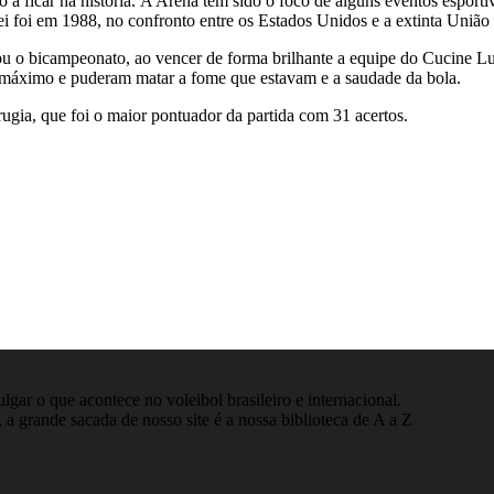
do a ficar na história. A Arena tem sido o foco de alguns eventos espor
lei foi em 1988, no confronto entre os Estados Unidos e a extinta União 
 o bicampeonato, ao vencer de forma brilhante a equipe do Cucine Lube
o máximo e puderam matar a fome que estavam e a saudade da bola.
ugia, que foi o maior pontuador da partida com 31 acertos.
gar o que acontece no voleibol brasileiro e internacional.
 a grande sacada de nosso site é a nossa biblioteca de A a Z