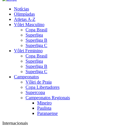
Notícias
Olimpíadas
Atletas A-Z
Vôlei Masculino
Copa Brasil
Superliga
Superliga B
Superliga C
Vôlei Feminino
Copa Brasil
Superliga
Superliga B
Superliga C
Campeonatos
Vôlei de Praia
Copa Libertadores
Supercopa
Campeonatos Regionais
Mineiro
Paulista
Paranaense
Internacionais