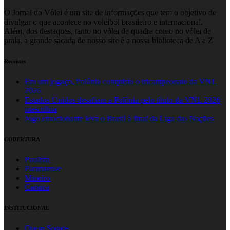
O Jornal do Vôlei é um site de informações que tem o objetivo de
divulgar o que acontece no voleibol brasileiro e internacional.
Além, dos destaques, tanto no vôlei de quadra como no vôlei de
praia, a grande sacada de nosso site é a nossa biblioteca de A a Z
Recentes
Em um jogaço, Polônia conquista o tricampeonato da VNL
2026
Estados Unidos desafiam a Polônia pelo título da VNL 2026
masculina
Jogo emocionante leva o Brasil à final da Liga das Nações
COBERTURA
Paulista
Paranaense
Mineiro
Carioca
INSTITUCIONAL
Quem Somos