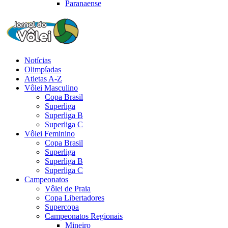
Paranaense
Notícias
Olimpíadas
Atletas A-Z
Vôlei Masculino
Copa Brasil
Superliga
Superliga B
Superliga C
Vôlei Feminino
Copa Brasil
Superliga
Superliga B
Superliga C
Campeonatos
Vôlei de Praia
Copa Libertadores
Supercopa
Campeonatos Regionais
Mineiro