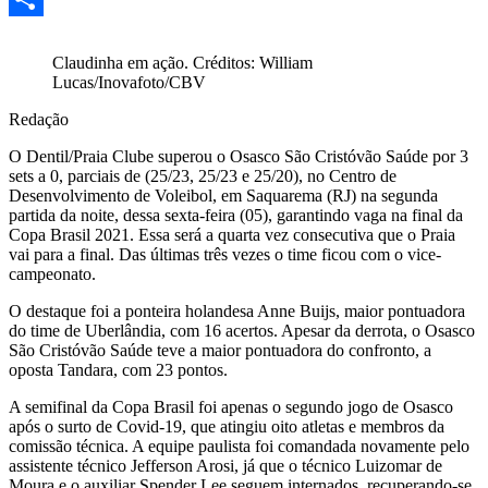
Share
Claudinha em ação. Créditos: William
Lucas/Inovafoto/CBV
Redação
O Dentil/Praia Clube superou o Osasco São Cristóvão Saúde por 3
sets a 0, parciais de (25/23, 25/23 e 25/20), no Centro de
Desenvolvimento de Voleibol, em Saquarema (RJ) na segunda
partida da noite, dessa sexta-feira (05), garantindo vaga na final da
Copa Brasil 2021. Essa será a quarta vez consecutiva que o Praia
vai para a final. Das últimas três vezes o time ficou com o vice-
campeonato.
O destaque foi a ponteira holandesa Anne Buijs, maior pontuadora
do time de Uberlândia, com 16 acertos. Apesar da derrota, o Osasco
São Cristóvão Saúde teve a maior pontuadora do confronto, a
oposta Tandara, com 23 pontos.
A semifinal da Copa Brasil foi apenas o segundo jogo de Osasco
após o surto de Covid-19, que atingiu oito atletas e membros da
comissão técnica. A equipe paulista foi comandada novamente pelo
assistente técnico Jefferson Arosi, já que o técnico Luizomar de
Moura e o auxiliar Spender Lee seguem internados, recuperando-se