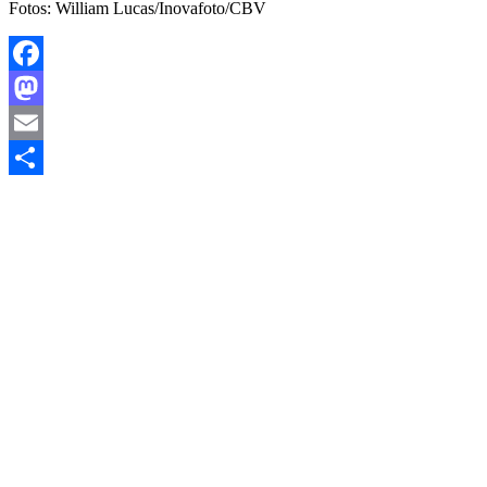
Fotos: William Lucas/Inovafoto/CBV
Facebook
Mastodon
Email
Share