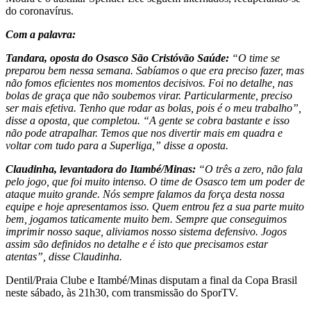
do coronavírus.
Com a palavra:
Tandara, oposta do Osasco São Cristóvão Saúde:
“O time se
preparou bem nessa semana. Sabíamos o que era preciso fazer, mas
não fomos eficientes nos momentos decisivos. Foi no detalhe, nas
bolas de graça que não soubemos virar. Particularmente, preciso
ser mais efetiva. Tenho que rodar as bolas, pois é o meu trabalho”,
disse a oposta, que completou. “A gente se cobra bastante e isso
não pode atrapalhar. Temos que nos divertir mais em quadra e
voltar com tudo para a Superliga,” disse a oposta.
Claudinha, levantadora do Itambé/Minas:
“O três a zero, não fala
pelo jogo, que foi muito intenso. O time de Osasco tem um poder de
ataque muito grande. Nós sempre falamos da força desta nossa
equipe e hoje apresentamos isso. Quem entrou fez a sua parte muito
bem, jogamos taticamente muito bem. Sempre que conseguimos
imprimir nosso saque, aliviamos nosso sistema defensivo. Jogos
assim são definidos no detalhe e é isto que precisamos estar
atentas”, disse Claudinha.
Dentil/Praia Clube e Itambé/Minas disputam a final da Copa Brasil
neste sábado, às 21h30, com transmissão do SporTV.