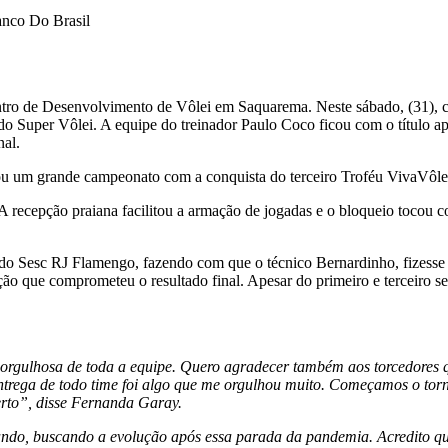
anco Do Brasil
o de Desenvolvimento de Vôlei em Saquarema. Neste sábado, (31), com
 do Super Vôlei. A equipe do treinador Paulo Coco ficou com o título após
nal.
u um grande campeonato com a conquista do terceiro Troféu VivaVôlei
A recepção praiana facilitou a armação de jogadas e o bloqueio tocou c
 do Sesc RJ Flamengo, fazendo com que o técnico Bernardinho, fizesse s
ação que comprometeu o resultado final. Apesar do primeiro e terceiro s
 orgulhosa de toda a equipe. Quero agradecer também aos torcedores qu
entrega de todo time foi algo que me orgulhou muito. Começamos o to
erto”, disse Fernanda Garay.
ndo, buscando a evolução após essa parada da pandemia. Acredito que