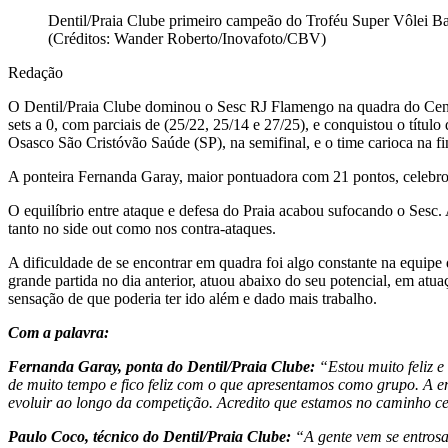
Dentil/Praia Clube primeiro campeão do Troféu Super Vôlei B
(Créditos: Wander Roberto/Inovafoto/CBV)
Redação
O Dentil/Praia Clube dominou o Sesc RJ Flamengo na quadra do Centr
sets a 0, com parciais de (25/22, 25/14 e 27/25), e conquistou o título
Osasco São Cristóvão Saúde (SP), na semifinal, e o time carioca na fi
A ponteira Fernanda Garay, maior pontuadora com 21 pontos, celebro
O equilíbrio entre ataque e defesa do Praia acabou sufocando o Sesc. 
tanto no side out como nos contra-ataques.
A dificuldade de se encontrar em quadra foi algo constante na equipe
grande partida no dia anterior, atuou abaixo do seu potencial, em atu
sensação de que poderia ter ido além e dado mais trabalho.
Com a palavra:
Fernanda Garay, ponta do Dentil/Praia Clube:
“Estou muito feliz e
de muito tempo e fico feliz com o que apresentamos como grupo. A 
evoluir ao longo da competição. Acredito que estamos no caminho c
Paulo Coco, técnico do Dentil/Praia Clube:
“A gente vem se entrosa