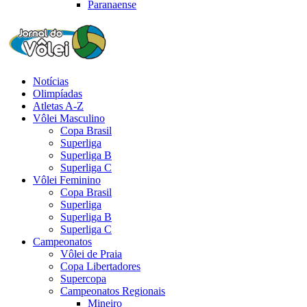
Paranaense
Notícias
Olimpíadas
Atletas A-Z
Vôlei Masculino
Copa Brasil
Superliga
Superliga B
Superliga C
Vôlei Feminino
Copa Brasil
Superliga
Superliga B
Superliga C
Campeonatos
Vôlei de Praia
Copa Libertadores
Supercopa
Campeonatos Regionais
Mineiro