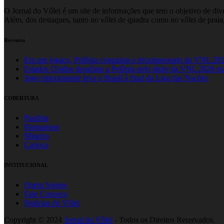
O Jornal do Vôlei é um site de informações que tem o objetivo de divul
Além, dos destaques, tanto no vôlei de quadra como no vôlei de praia,
Recentes
Em um jogaço, Polônia conquista o tricampeonato da VNL 20
Estados Unidos desafiam a Polônia pelo título da VNL 2026 m
Jogo emocionante leva o Brasil à final da Liga das Nações
COBERTURA
Paulista
Paranaense
Mineiro
Carioca
INSTITUCIONAL
Quem Somos
Fale Conosco
Notícias do Vôlei
Copyright © 2024
Jornal do Vôlei
- Todos os Direitos Reservados.