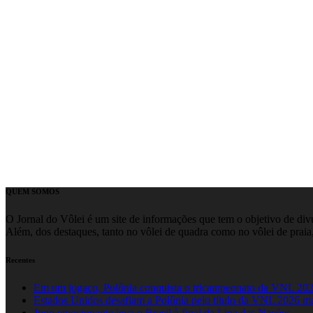
QUEM SOMOS
O Jornal do Vôlei é um site de informações que tem o objetivo de divul
Além, dos destaques, tanto no vôlei de quadra como no vôlei de praia,
Recentes
Em um jogaço, Polônia conquista o tricampeonato da VNL 20
Estados Unidos desafiam a Polônia pelo título da VNL 2026 m
Jogo emocionante leva o Brasil à final da Liga das Nações