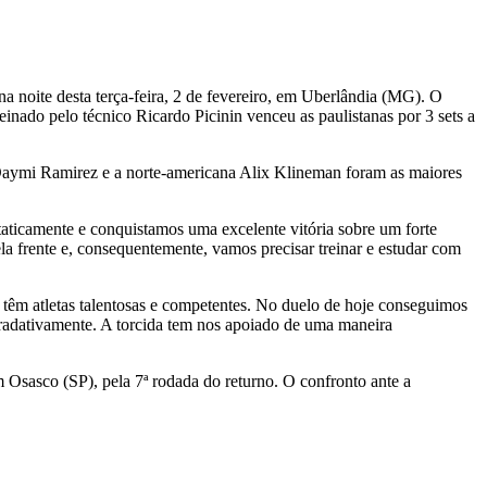
 noite desta terça-feira, 2 de fevereiro, em Uberlândia (MG). O
inado pelo técnico Ricardo Picinin venceu as paulistanas por 3 sets a
Daymi Ramirez e a norte-americana Alix Klineman foram as maiores
taticamente e conquistamos uma excelente vitória sobre um forte
la frente e, consequentemente, vamos precisar treinar e estudar com
s têm atletas talentosas e competentes. No duelo de hoje conseguimos
radativamente. A torcida tem nos apoiado de uma maneira
em Osasco (SP), pela 7ª rodada do returno. O confronto ante a