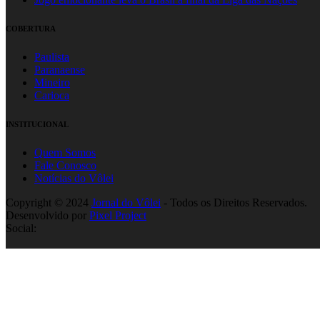
COBERTURA
Paulista
Paranaense
Mineiro
Carioca
INSTITUCIONAL
Quem Somos
Fale Conosco
Notícias do Vôlei
Copyright © 2024
Jornal do Vôlei
- Todos os Direitos Reservados.
Desenvolvido por
Pixel Project
Social: