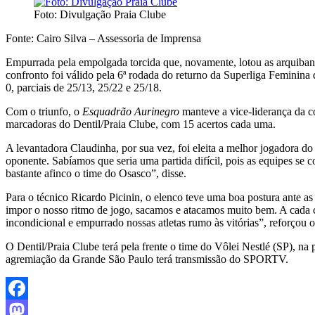
Foto: Divulgação Praia Clube
Fonte: Cairo Silva – Assessoria de Imprensa
Empurrada pela empolgada torcida que, novamente, lotou as arquibanc
confronto foi válido pela 6ª rodada do returno da Superliga Feminina
0, parciais de 25/13, 25/22 e 25/18.
Com o triunfo, o
Esquadrão Aurinegro
manteve a vice-liderança da 
marcadoras do Dentil/Praia Clube, com 15 acertos cada uma.
A levantadora Claudinha, por sua vez, foi eleita a melhor jogadora d
oponente. Sabíamos que seria uma partida difícil, pois as equipes se 
bastante afinco o time do Osasco”, disse.
Para o técnico Ricardo Picinin, o elenco teve uma boa postura ante as
impor o nosso ritmo de jogo, sacamos e atacamos muito bem. A cada
incondicional e empurrado nossas atletas rumo às vitórias”, reforç
O Dentil/Praia Clube terá pela frente o time do Vôlei Nestlé (SP), na 
agremiação da Grande São Paulo terá transmissão do SPORTV.
Facebook