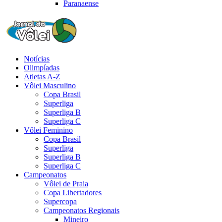
Paranaense
Notícias
Olimpíadas
Atletas A-Z
Vôlei Masculino
Copa Brasil
Superliga
Superliga B
Superliga C
Vôlei Feminino
Copa Brasil
Superliga
Superliga B
Superliga C
Campeonatos
Vôlei de Praia
Copa Libertadores
Supercopa
Campeonatos Regionais
Mineiro