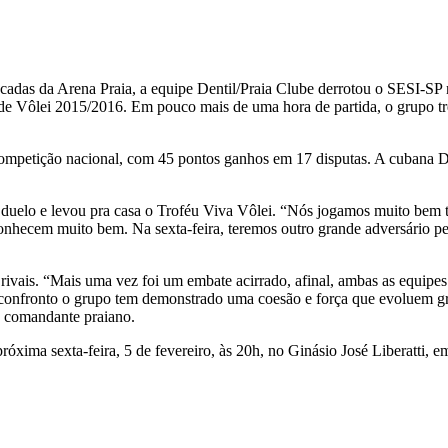
adas da Arena Praia, a equipe Dentil/Praia Clube derrotou o SESI-SP na
 de Vôlei 2015/2016. Em pouco mais de uma hora de partida, o grupo tre
competição nacional, com 45 pontos ganhos em 17 disputas. A cubana 
o duelo e levou pra casa o Troféu Viva Vôlei. “Nós jogamos muito bem 
conhecem muito bem. Na sexta-feira, teremos outro grande adversário pe
 rivais. “Mais uma vez foi um embate acirrado, afinal, ambas as equipe
 confronto o grupo tem demonstrado uma coesão e força que evoluem g
ou o comandante praiano.
próxima sexta-feira, 5 de fevereiro, às 20h, no Ginásio José Liberatti, 