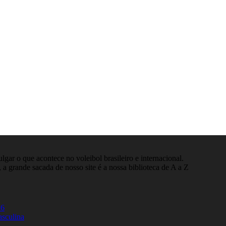
gar o que acontece no voleibol brasileiro e internacional.
 a grande sacada de nosso site é a nossa biblioteca de A a Z
26
asculina