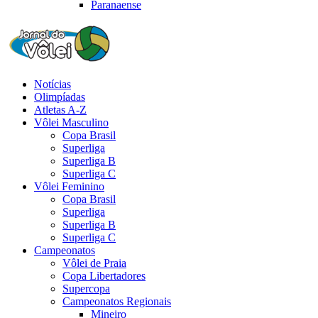
Paranaense
Notícias
Olimpíadas
Atletas A-Z
Vôlei Masculino
Copa Brasil
Superliga
Superliga B
Superliga C
Vôlei Feminino
Copa Brasil
Superliga
Superliga B
Superliga C
Campeonatos
Vôlei de Praia
Copa Libertadores
Supercopa
Campeonatos Regionais
Mineiro