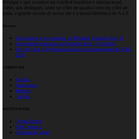
divulgar o que acontece no voleibol brasileiro e internacional.
Além, dos destaques, tanto no vôlei de quadra como no vôlei de
praia, a grande sacada de nosso site é a nossa biblioteca de A a Z
Recentes
Brasil perde e se complica no Mundial feminino Sub 17
Brasil perde mais uma no Mundial Sub 17 feminino
Em um jogaço, Polônia conquista o tricampeonato da VNL
2026
COBERTURA
Paulista
Paranaense
Mineiro
Carioca
INSTITUCIONAL
Quem Somos
Fale Conosco
Notícias do Vôlei