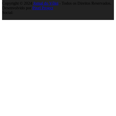
Copyright © 2024
Jornal do Vôlei
- Todos os Direitos Reservados.
Desenvolvido por
Pixel Project
Social: