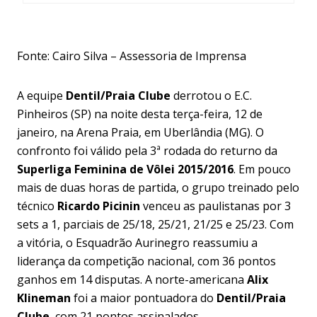
Fonte: Cairo Silva – Assessoria de Imprensa
A equipe
Dentil/Praia Clube
derrotou o E.C.
Pinheiros (SP) na noite desta terça-feira, 12 de
janeiro, na Arena Praia, em Uberlândia (MG). O
confronto foi válido pela 3ª rodada do returno da
Superliga Feminina de Vôlei 2015/2016
. Em pouco
mais de duas horas de partida, o grupo treinado pelo
técnico
Ricardo Picinin
venceu as paulistanas por 3
sets a 1, parciais de 25/18, 25/21, 21/25 e 25/23. Com
a vitória, o
Esquadrão Aurinegro
reassumiu a
liderança da competição nacional, com 36 pontos
ganhos em 14 disputas. A norte-americana
Alix
Klineman
foi a maior pontuadora do
Dentil/Praia
Clube
, com 21 pontos assinalados.