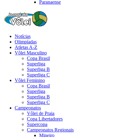
Paranaense
Notícias
Olimpíadas
Atletas A-Z
Vôlei Masculino
Copa Brasil
Superliga
Superliga B
Superliga C
Vôlei Feminino
Copa Brasil
Superliga
Superliga B
Superliga C
Campeonatos
Vôlei de Praia
Copa Libertadores
Supercopa
Campeonatos Regionais
Mineiro