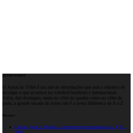
QUEM SOMOS
O Jornal do Vôlei é um site de informações que tem o objetivo de
divulgar o que acontece no voleibol brasileiro e internacional.
Além, dos destaques, tanto no vôlei de quadra como no vôlei de
praia, a grande sacada de nosso site é a nossa biblioteca de A a Z
Recentes
Em um jogaço, Polônia conquista o tricampeonato da VNL
2026