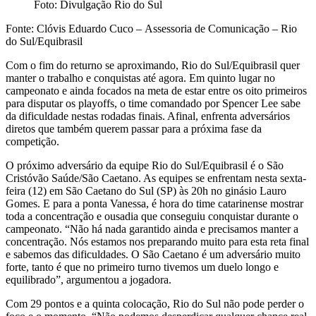
Foto: Divulgação Rio do Sul
Fonte: Clóvis Eduardo Cuco – Assessoria de Comunicação – Rio
do Sul/Equibrasil
Com o fim do returno se aproximando, Rio do Sul/Equibrasil quer
manter o trabalho e conquistas até agora. Em quinto lugar no
campeonato e ainda focados na meta de estar entre os oito primeiros
para disputar os playoffs, o time comandado por Spencer Lee sabe
da dificuldade nestas rodadas finais. Afinal, enfrenta adversários
diretos que também querem passar para a próxima fase da
competição.
O próximo adversário da equipe Rio do Sul/Equibrasil é o São
Cristóvão Saúde/São Caetano. As equipes se enfrentam nesta sexta-
feira (12) em São Caetano do Sul (SP) às 20h no ginásio Lauro
Gomes. E para a ponta Vanessa, é hora do time catarinense mostrar
toda a concentração e ousadia que conseguiu conquistar durante o
campeonato. “Não há nada garantido ainda e precisamos manter a
concentração. Nós estamos nos preparando muito para esta reta final
e sabemos das dificuldades. O São Caetano é um adversário muito
forte, tanto é que no primeiro turno tivemos um duelo longo e
equilibrado”, argumentou a jogadora.
Com 29 pontos e a quinta colocação, Rio do Sul não pode perder o