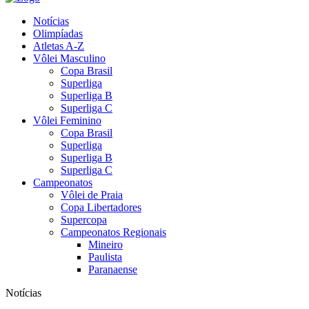
Notícias
Olimpíadas
Atletas A-Z
Vôlei Masculino
Copa Brasil
Superliga
Superliga B
Superliga C
Vôlei Feminino
Copa Brasil
Superliga
Superliga B
Superliga C
Campeonatos
Vôlei de Praia
Copa Libertadores
Supercopa
Campeonatos Regionais
Mineiro
Paulista
Paranaense
Notícias