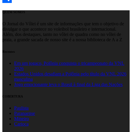
Share
QUEM SOMOS
O Jornal do Vôlei é um site de informações que tem o objetivo de
divulgar o que acontece no voleibol brasileiro e internacional.
Além, dos destaques, tanto no vôlei de quadra como no vôlei de
praia, a grande sacada de nosso site é a nossa biblioteca de A a Z
Recentes
Em um jogaço, Polônia conquista o tricampeonato da VNL
2026
Estados Unidos desafiam a Polônia pelo título da VNL 2026
masculina
Jogo emocionante leva o Brasil à final da Liga das Nações
COBERTURA
Paulista
Paranaense
Mineiro
Carioca