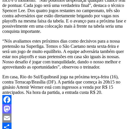
foco e o momento. “Não podemos desperdiçar qualquer chance real
de pontuar. Cada jogo será uma verdadeira final”, destaca o técnico
Spencer Lee. Dos quatro jogos restantes no campeonato, três são
contra adversários que estão diretamente brigando por vagas nos
playoffs na mesma faixa da tabela. E o avanço para a próxima fase e
possivelmente em uma colocação mais à frente na tabela seria uma
conquista importante.
“Nós avaliamos estes próximos dias como decisivos para a nossa
pretensão na Superliga. Temos o São Caetano nesta sexta-feira e
será um jogo de muito equilíbrio. A equipe adversária também quer
estar nos playoffs e suas pretensões em casa são iguais às nossas.
Nosso desafio é jogar com tranquilidade, dando o nosso melhor e
aproveitando as oportunidades”, observou o treinador.
Em casa, Rio do Sul/Equibrasil joga na próxima terça-feira (16),
contra Terracap/Brasília (DF). A partida que começa às 20h15 no
ginásio Artenir Werner está com ingressos a venda por R$ 15
antecipados. Na hora da partida, a entrada custa R$ 20.
Facebook
Mastodon
Email