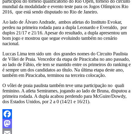
participou do torneio qualificatório do Rio Open, torneio do circuito
mundial da modalidade e evento teste para os Jogos Olímpicos Rio
2016, que está sendo disputado no Rio de Janeiro.
Ao lado de Álvaro Andrade, ambos atletas do Instituto Evokar,
perdeu na primeira rodada para a dupla Leonardo e Everaldo, por
duplos 21/17 e 21/16. Apesar do resultado, a dupla apresentou um
bom jogo e mostrou que segue evoluindo também no cenário
nacional.
Luccas Lima tem sido um dos grandes nomes do Circuito Paulista
de Vôlei de Praia. Vencedor da etapa de Piracicaba no ano passado,
ao lado de Fábio, ele tem se mantido entre os primeiros do ranking e
é sempre um dos candidatos ao título. Na última etapa deste ano,
também em Piracicaba, terminou na terceira colocação.
O vôlei de praia paulista também teve uma participação no quali
feminino. A atleta Semirames, jogando ao lado de Bruna, disputou a
primeira rodada. A dupla acabou perdendo para McGuire/Dowdy,
dos Estados Unidos, por 2 a 0 (14/21 e 16/21).
Facebook
Mastodon