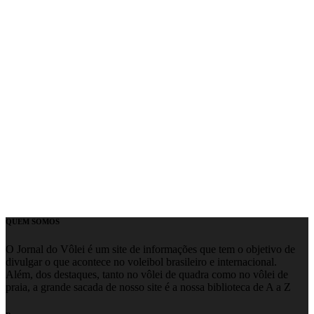
QUEM SOMOS
O Jornal do Vôlei é um site de informações que tem o objetivo de
divulgar o que acontece no voleibol brasileiro e internacional.
Além, dos destaques, tanto no vôlei de quadra como no vôlei de
praia, a grande sacada de nosso site é a nossa biblioteca de A a Z