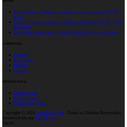
Recentes
Em um jogaço, Polônia conquista o tricampeonato da VNL
2026
Estados Unidos desafiam a Polônia pelo título da VNL 2026
masculina
Jogo emocionante leva o Brasil à final da Liga das Nações
COBERTURA
Paulista
Paranaense
Mineiro
Carioca
INSTITUCIONAL
Quem Somos
Fale Conosco
Notícias do Vôlei
Copyright © 2024
Jornal do Vôlei
- Todos os Direitos Reservados.
Desenvolvido por
Pixel Project
Social: