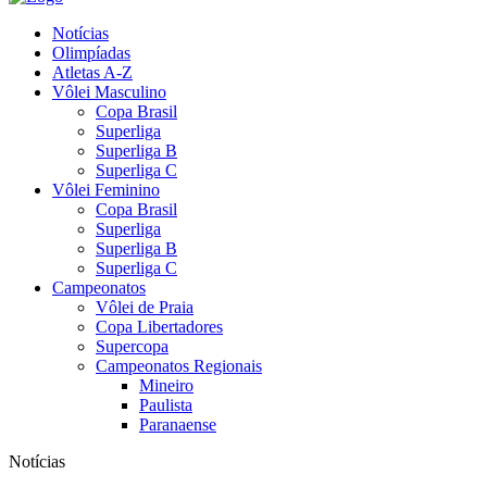
Notícias
Olimpíadas
Atletas A-Z
Vôlei Masculino
Copa Brasil
Superliga
Superliga B
Superliga C
Vôlei Feminino
Copa Brasil
Superliga
Superliga B
Superliga C
Campeonatos
Vôlei de Praia
Copa Libertadores
Supercopa
Campeonatos Regionais
Mineiro
Paulista
Paranaense
Notícias