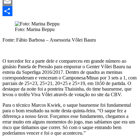
Mastodon
Email
Share
Foto: Marina Beppu
Fonte: Fábio Barbosa – Assessoria Vôlei Bauru
O torcedor fez a parte dele e compareceu em grande número ao
ginásio Panela de Pressão para empurrar o Genter Vôlei Bauru na
estreia da Superliga 2016/2017. Dentro de quadra as meninas
corresponderam e venceram o Camponesa/Minas por 3 sets a 1, com
parciais de 25×23, 25×21, 20×25 e 25×19, em 1h50 de partida. O
destaque da noite foi a ponteira Thaisinha, do time bauruense, que
levou o troféu Viva Vôlei através de votação no site da CBV.
Para o técnico Marcos Kwiek, o saque bauruense foi fundamental
para o bom resultado na noite desta quinta-feira. “O saque fez a
diferença a nosso favor. Forçamos esse fundamento, chegamos a
errar muito em alguns momentos do jogo, mas sabíamos que era um
risco que tínhamos que correr. Só com o saque entrando bem
poderíamos vencer e foi o que aconteceu.”