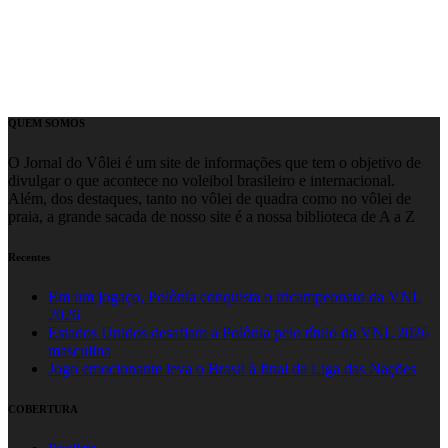
QUEM SOMOS
O Jornal do Vôlei é um site de informações que tem o objetivo de
divulgar o que acontece no voleibol brasileiro e internacional.
Além, dos destaques, tanto no vôlei de quadra como no vôlei de
praia, a grande sacada de nosso site é a nossa biblioteca de A a Z
Recentes
Em um jogaço, Polônia conquista o tricampeonato da VNL
2026
Estados Unidos desafiam a Polônia pelo título da VNL 2026
masculina
Jogo emocionante leva o Brasil à final da Liga das Nações
COBERTURA