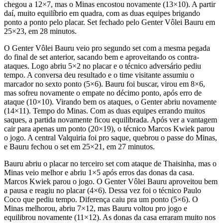
chegou a 12×7, mas o Minas encostou novamente (13×10). A partir
daí, muito equilíbrio em quadra, com as duas equipes brigando
ponto a ponto pelo placar. Set fechado pelo Genter Vôlei Bauru em
25×23, em 28 minutos.
O Genter Vôlei Bauru veio pro segundo set com a mesma pegada
do final de set anterior, sacando bem e aproveitando os contra-
ataques. Logo abriu 5×2 no placar e o técnico adversário pediu
tempo. A conversa deu resultado e o time visitante assumiu o
marcador no sexto ponto (5×6). Bauru foi buscar, virou em 8×6,
mas sofreu novamente o empate no décimo ponto, após erro de
ataque (10×10). Virando bem os ataques, o Genter abriu novamente
(14×11). Tempo do Minas. Com as duas equipes errando muitos
saques, a partida novamente ficou equilibrada. Após ver a vantagem
cair para apenas um ponto (20×19), o técnico Marcos Kwiek parou
o jogo. A central Valquiria foi pro saque, quebrou o passe do Minas,
e Bauru fechou o set em 25×21, em 27 minutos.
Bauru abriu o placar no terceiro set com ataque de Thaisinha, mas o
Minas veio melhor e abriu 1×5 após erros das donas da casa.
Marcos Kwiek parou o jogo. O Genter Vôlei Bauru aproveitou bem
a pausa e reagiu no placar (4×6). Dessa vez foi o técnico Paulo
Coco que pediu tempo. Diferença caiu pra um ponto (5×6). O
Minas melhorou, abriu 7×12, mas Bauru voltou pro jogo e
equilibrou novamente (11×12). As donas da casa erraram muito nos