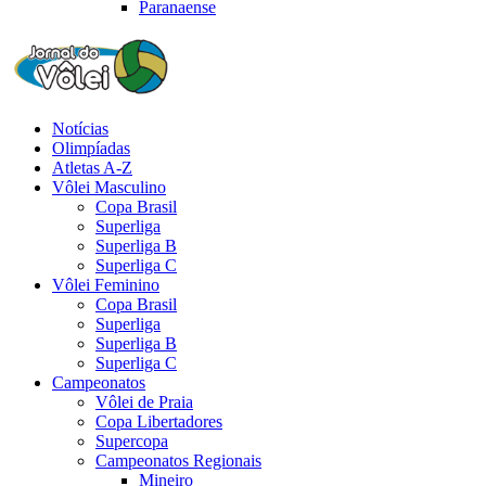
Paranaense
Notícias
Olimpíadas
Atletas A-Z
Vôlei Masculino
Copa Brasil
Superliga
Superliga B
Superliga C
Vôlei Feminino
Copa Brasil
Superliga
Superliga B
Superliga C
Campeonatos
Vôlei de Praia
Copa Libertadores
Supercopa
Campeonatos Regionais
Mineiro