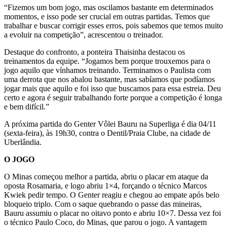
“Fizemos um bom jogo, mas oscilamos bastante em determinados
momentos, e isso pode ser crucial em outras partidas. Temos que
trabalhar e buscar corrigir esses erros, pois sabemos que temos muito
a evoluir na competição”, acrescentou o treinador.
Destaque do confronto, a ponteira Thaisinha destacou os
treinamentos da equipe. “Jogamos bem porque trouxemos para o
jogo aquilo que vínhamos treinando. Terminamos o Paulista com
uma derrota que nos abalou bastante, mas sabíamos que podíamos
jogar mais que aquilo e foi isso que buscamos para essa estreia. Deu
certo e agora é seguir trabalhando forte porque a competição é longa
e bem difícil.”
A próxima partida do Genter Vôlei Bauru na Superliga é dia 04/11
(sexta-feira), às 19h30, contra o Dentil/Praia Clube, na cidade de
Uberlândia.
O JOGO
O Minas começou melhor a partida, abriu o placar em ataque da
oposta Rosamaria, e logo abriu 1×4, forçando o técnico Marcos
Kwiek pedir tempo. O Genter reagiu e chegou ao empate após belo
bloqueio triplo. Com o saque quebrando o passe das mineiras,
Bauru assumiu o placar no oitavo ponto e abriu 10×7. Dessa vez foi
o técnico Paulo Coco, do Minas, que parou o jogo. A vantagem