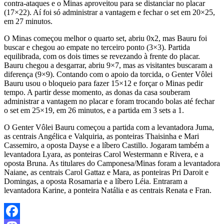
contra-ataques e o Minas aproveitou para se distanciar no placar
(17×22). Aí foi só administrar a vantagem e fechar o set em 20×25,
em 27 minutos.
O Minas começou melhor o quarto set, abriu 0x2, mas Bauru foi
buscar e chegou ao empate no terceiro ponto (3×3). Partida
equilibrada, com os dois times se revezando à frente do placar.
Bauru chegou a desgarrar, abriu 9×7, mas as visitantes buscaram a
diferença (9×9). Contando com o apoio da torcida, o Genter Vôlei
Bauru usou o bloqueio para fazer 15×12 e forçar o Minas pedir
tempo. A partir desse momento, as donas da casa souberam
administrar a vantagem no placar e foram trocando bolas até fechar
o set em 25×19, em 26 minutos, e a partida em 3 sets a 1.
O Genter Vôlei Bauru começou a partida com a levantadora Juma,
as centrais Angélica e Valquiria, as ponteiras Thaisinha e Mari
Cassemiro, a oposta Dayse e a líbero Castillo. Jogaram também a
levantadora Lyara, as ponteiras Carol Westermann e Rivera, e a
oposta Bruna. As titulares do Camponesa/Minas foram a levantadora
Naiane, as centrais Carol Gattaz e Mara, as ponteiras Pri Daroit e
Domingas, a oposta Rosamaria e a líbero Léia. Entraram a
levantadora Karine, a ponteira Natália e as centrais Renata e Fran.