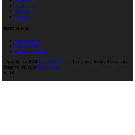
Paulista
Paranaense
Mineiro
Carioca
INSTITUCIONAL
Quem Somos
Fale Conosco
Notícias do Vôlei
Copyright © 2024
Jornal do Vôlei
- Todos os Direitos Reservados.
Desenvolvido por
Pixel Project
Social: