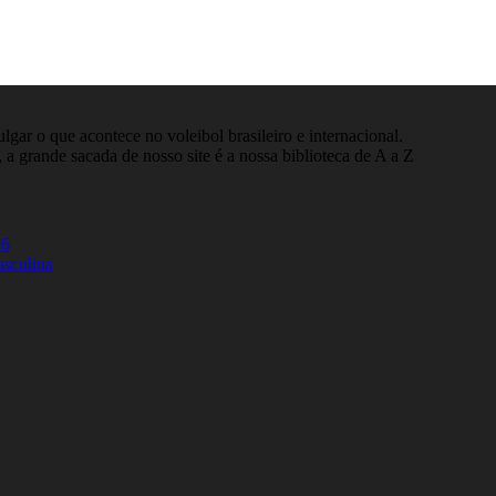
gar o que acontece no voleibol brasileiro e internacional.
 a grande sacada de nosso site é a nossa biblioteca de A a Z
26
asculina