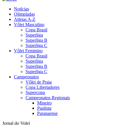
Notícias
Olimpíadas
Atletas A-Z
Vôlei Masculino
Copa Brasil
Superliga
Superliga B
Superliga C
Vôlei Feminino
Copa Brasil
Superliga
Superliga B
Superliga C
Campeonatos
Vôlei de Praia
Copa Libertadores
Supercopa
Campeonatos Regionais
Mineiro
Paulista
Paranaense
Jornal do Volei