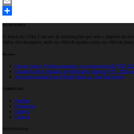
Mastodon
Email
Share
QUEM SOMOS
O Jornal do Vôlei é um site de informações que tem o objetivo de divul
Além, dos destaques, tanto no vôlei de quadra como no vôlei de praia,
Recentes
Em um jogaço, Polônia conquista o tricampeonato da VNL 20
Estados Unidos desafiam a Polônia pelo título da VNL 2026 m
Jogo emocionante leva o Brasil à final da Liga das Nações
COBERTURA
Paulista
Paranaense
Mineiro
Carioca
INSTITUCIONAL