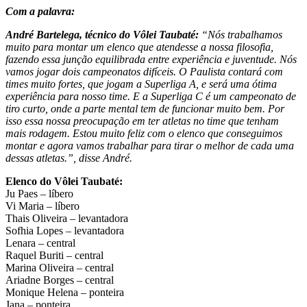
Com a palavra:
André Bartelega, técnico do Vôlei Taubaté:
“Nós trabalhamos
muito para montar um elenco que atendesse a nossa filosofia,
fazendo essa junção equilibrada entre experiência e juventude. Nós
vamos jogar dois campeonatos difíceis. O Paulista contará com
times muito fortes, que jogam a Superliga A, e será uma ótima
experiência para nosso time. E a Superliga C é um campeonato de
tiro curto, onde a parte mental tem de funcionar muito bem. Por
isso essa nossa preocupação em ter atletas no time que tenham
mais rodagem. Estou muito feliz com o elenco que conseguimos
montar e agora vamos trabalhar para tirar o melhor de cada uma
dessas atletas.”, disse André.
Elenco do Vôlei Taubaté:
Ju Paes – líbero
Vi Maria – líbero
Thais Oliveira – levantadora
Sofhia Lopes – levantadora
Lenara – central
Raquel Buriti – central
Marina Oliveira – central
Ariadne Borges – central
Monique Helena – ponteira
Jana – ponteira