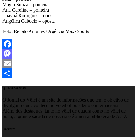
Mayra Souza – ponteira
Ana Caroline – ponteira
Thayná Rodrigues – oposta
Angélica Caboclo – oposta
Foto: Renato Antunes / Agência MaxxSports
Facebook
Mastodon
Email
Share
QUEM SOMOS
O Jornal do Vôlei é um site de informações que tem o objetivo de
divulgar o que acontece no voleibol brasileiro e internacional.
Além, dos destaques, tanto no vôlei de quadra como no vôlei de
praia, a grande sacada de nosso site é a nossa biblioteca de A a Z
Recentes