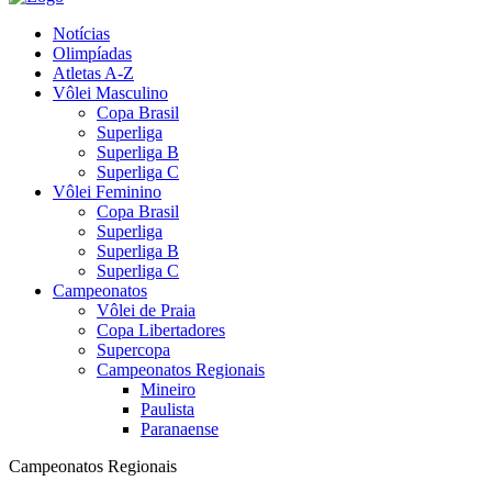
Notícias
Olimpíadas
Atletas A-Z
Vôlei Masculino
Copa Brasil
Superliga
Superliga B
Superliga C
Vôlei Feminino
Copa Brasil
Superliga
Superliga B
Superliga C
Campeonatos
Vôlei de Praia
Copa Libertadores
Supercopa
Campeonatos Regionais
Mineiro
Paulista
Paranaense
Campeonatos Regionais