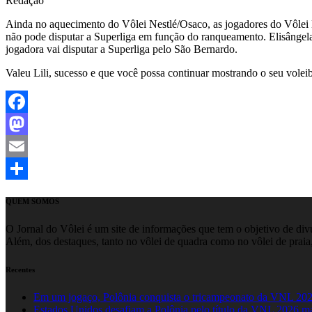
Redação
Ainda no aquecimento do Vôlei Nestlé/Osaco, as jogadores do Vôlei
não pode disputar a Superliga em função do ranqueamento. Elisângel
jogadora vai disputar a Superliga pelo São Bernardo.
Valeu Lili, sucesso e que você possa continuar mostrando o seu vole
Facebook
Mastodon
Email
Share
QUEM SOMOS
O Jornal do Vôlei é um site de informações que tem o objetivo de divul
Além, dos destaques, tanto no vôlei de quadra como no vôlei de praia,
Recentes
Em um jogaço, Polônia conquista o tricampeonato da VNL 20
Estados Unidos desafiam a Polônia pelo título da VNL 2026 m