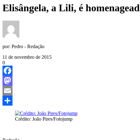
Elisângela, a Lili, é homenagead
por:
Pedro - Redação
11 de novembro de 2015
0
Facebook
Mastodon
Email
Share
Crédito: João Pires/Fotojump