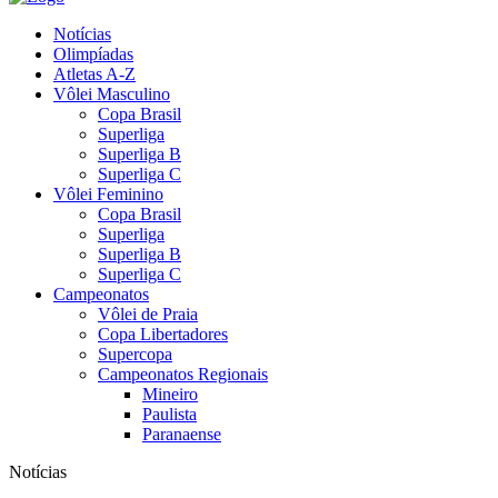
Notícias
Olimpíadas
Atletas A-Z
Vôlei Masculino
Copa Brasil
Superliga
Superliga B
Superliga C
Vôlei Feminino
Copa Brasil
Superliga
Superliga B
Superliga C
Campeonatos
Vôlei de Praia
Copa Libertadores
Supercopa
Campeonatos Regionais
Mineiro
Paulista
Paranaense
Notícias