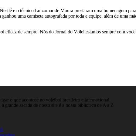
 Nestlé e o técnico Luizomar de Moura prestaram uma homenagem para 
a ganhou uma camiseta autografada por toda a equipe, além de uma máq
ibol eficaz de sempre. Nós do Jornal do Vôlei estamos sempre com você.
gar o que acontece no voleibol brasileiro e internacional.
 a grande sacada de nosso site é a nossa biblioteca de A a Z
26
asculina