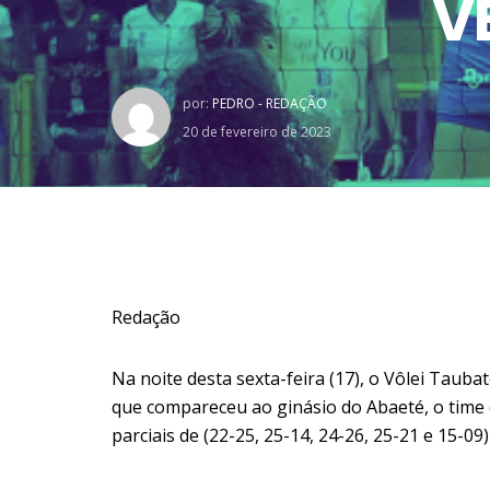
V
por:
PEDRO - REDAÇÃO
20 de fevereiro de 2023
Redação
Na noite desta sexta-feira (17), o Vôlei Taub
que compareceu ao ginásio do Abaeté, o time 
parciais de (22-25, 25-14, 24-26, 25-21 e 15-09)