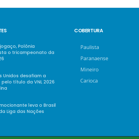
TES
COBERTURA
jogaço, Polônia
Paulista
sta o tricampeonato da
Paranaense
26
Mineiro
s Unidos desafiam a
Carioca
 pelo título da VNL 2026
ina
mocionante leva o Brasil
 da Liga das Nações